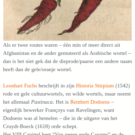
Als er twee routes waren – één min of meer direct uit
Afghanistan en de ander gemuteerd als Arabische wortel –
dan is het niet gek dat de dieprode/paarse een andere naam
heeft dan de gele/oranje wortel.
Leonhart Fuchs
beschrijft in zijn
Historia Stirpium
(1542)
rode en gele cultuurwortels, en wilde wortels, maar noemt
het allemaal
Pastinaca
. Het is
Rembert Dodoens
–
eigenlijk bewerker Françoys van Ravelingen, want
Dodoens was al hemelen – die in de uitgave van het
Cruydt-Boeck (1618) orde schept.
Het VIII Capittel heet “Van peeen ende Caroten” en de