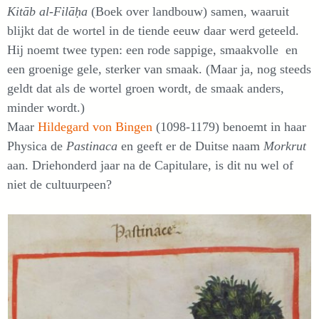
Kitāb al-Filāḥa
(Boek over landbouw) samen, waaruit
blijkt dat de wortel in de tiende eeuw daar werd geteeld.
Hij noemt twee typen: een rode sappige, smaakvolle en
een groenige gele, sterker van smaak. (Maar ja, nog steeds
geldt dat als de wortel groen wordt, de smaak anders,
minder wordt.)
Maar
Hildegard von Bingen
(1098-1179) benoemt in haar
Physica de
Pastinaca
en geeft er de Duitse naam
Morkrut
aan. Driehonderd jaar na de Capitulare, is dit nu wel of
niet de cultuurpeen?