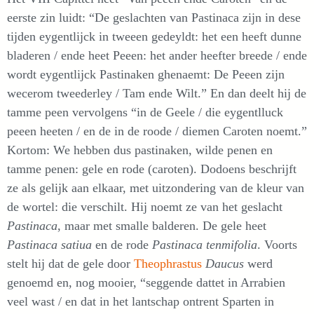
eerste zin luidt: “De geslachten van Pastinaca zijn in dese
tijden eygentlijck in tweeen gedeyldt: het een heeft dunne
bladeren / ende heet Peeen: het ander heefter breede / ende
wordt eygentlijck Pastinaken ghenaemt: De Peeen zijn
wecerom tweederley / Tam ende Wilt.” En dan deelt hij de
tamme peen vervolgens “in de Geele / die eygentlluck
peeen heeten / en de in de roode / diemen Caroten noemt.”
Kortom: We hebben dus pastinaken, wilde penen en
tamme penen: gele en rode (caroten). Dodoens beschrijft
ze als gelijk aan elkaar, met uitzondering van de kleur van
de wortel: die verschilt. Hij noemt ze van het geslacht
Pastinaca
, maar met smalle balderen. De gele heet
Pastinaca satiua
en de rode
Pastinaca tenmifolia
. Voorts
stelt hij dat de gele door
Theophrastus
Daucus
werd
genoemd en, nog mooier, “seggende dattet in Arrabien
veel wast / en dat in het lantschap ontrent Sparten in