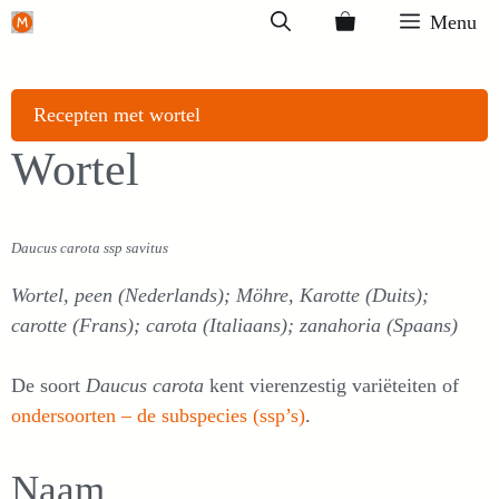
Ga
Menu
naar
de
inhoud
Recepten met wortel
Wortel
Daucus carota ssp savitus
Wortel, peen (Nederlands); Möhre, Karotte (Duits);
carotte (Frans); carota (Italiaans); zanahoria (Spaans)
De soort
Daucus carota
kent vierenzestig variëteiten of
ondersoorten – de subspecies (ssp’s)
.
Naam