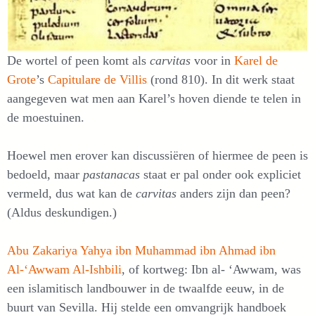
De wortel of peen komt als
carvitas
voor in
Karel de
Grote
’s
Capitulare de Villis
(rond 810). In dit werk staat
aangegeven wat men aan Karel’s hoven diende te telen in
de moestuinen.
Hoewel men erover kan discussiëren of hiermee de peen is
bedoeld, maar
pastanacas
staat er pal onder ook expliciet
vermeld, dus wat kan de
carvitas
anders zijn dan peen?
(Aldus deskundigen.)
Abu Zakariya Yahya ibn Muhammad ibn Ahmad ibn
Al-‘Awwam Al-Ishbili
, of kortweg: Ibn al- ‘Awwam, was
een islamitisch landbouwer in de twaalfde eeuw, in de
buurt van Sevilla. Hij stelde een omvangrijk handboek