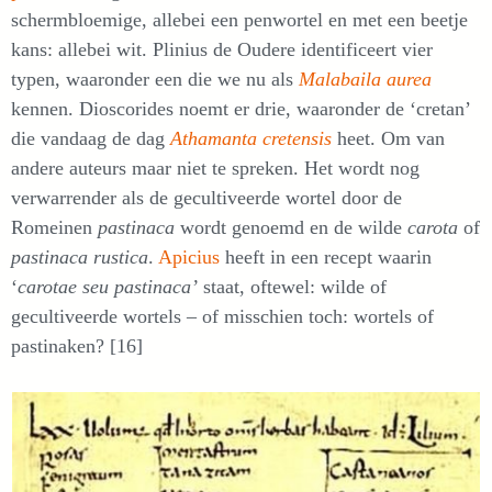
schermbloemige, allebei een penwortel en met een beetje
kans: allebei wit. Plinius de Oudere identificeert vier
typen, waaronder een die we nu als
Malabaila aurea
kennen. Dioscorides noemt er drie, waaronder de ‘cretan’
die vandaag de dag
Athamanta cretensis
heet. Om van
andere auteurs maar niet te spreken. Het wordt nog
verwarrender als de gecultiveerde wortel door de
Romeinen
pastinaca
wordt genoemd en de wilde
carota
of
pastinaca rustica
.
Apicius
heeft in een recept waarin
‘
carotae seu pastinaca’
staat, oftewel: wilde of
gecultiveerde wortels – of misschien toch: wortels of
pastinaken? [16]