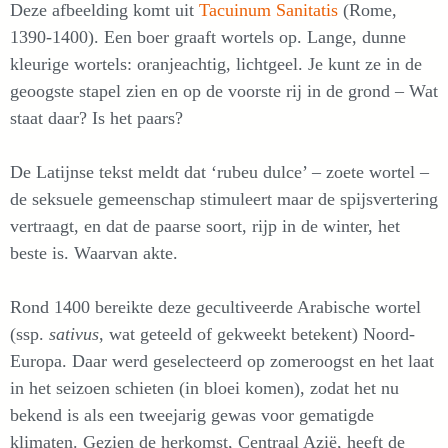
Deze afbeelding komt uit
Tacuinum Sanitatis
(Rome,
1390-1400). Een boer graaft wortels op. Lange, dunne
kleurige wortels: oranjeachtig, lichtgeel. Je kunt ze in de
geoogste stapel zien en op de voorste rij in de grond – Wat
staat daar? Is het paars?
De Latijnse tekst meldt dat ‘rubeu dulce’ – zoete wortel –
de seksuele gemeenschap stimuleert maar de spijsvertering
vertraagt, en dat de paarse soort, rijp in de winter, het
beste is. Waarvan akte.
Rond 1400 bereikte deze gecultiveerde Arabische wortel
(ssp.
sativus
, wat geteeld of gekweekt betekent) Noord-
Europa. Daar werd geselecteerd op zomeroogst en het laat
in het seizoen schieten (in bloei komen), zodat het nu
bekend is als een tweejarig gewas voor gematigde
klimaten. Gezien de herkomst, Centraal Azië, heeft de