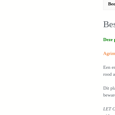
Beo
Bes
Deze p
Agrim
Een er
rood a
Dit pl
beware
LET O