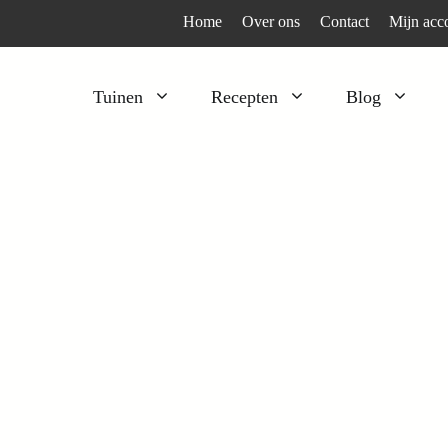
Home
Over ons
Contact
Mijn acc
Tuinen
Recepten
Blog
Heesters
Bijzonder en apart
Klimplanten
Kruiden
Kruiden
Peulgroenten
Moestuin
Tomaten
Verfplanten
Vruchtgewassen
Voedselbos
Wortelgroenten
Bladgroenten