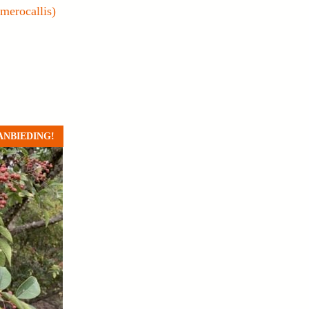
merocallis)
ANBIEDING!