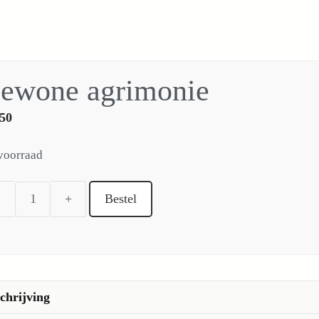
ewone agrimonie
50
voorraad
Bestel
Gewone
agrimonie
aantal
chrijving