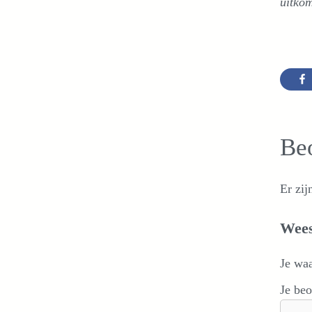
uitkom
Be
Er zij
Wees
Je wa
Je be