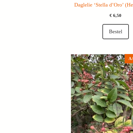
Daglelie ‘Stella d’Oro’ (He
€
6,50
Bestel
A