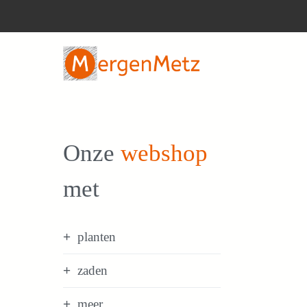
Ga
naar
de
inhoud
Onze
webshop
met
planten
zaden
meer...