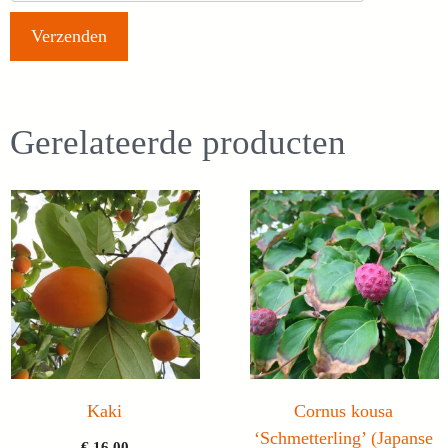
Gerelateerde producten
Kaki
Cornus kousa
‘Schmetterling’ (Japanse
€
16,00