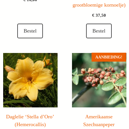
grootbloemige kornoelje)
€
37,50
Bestel
Bestel
AANBIEDING!
Daglelie ‘Stella d’Oro’
Amerikaanse
(Hemerocallis)
Szechuanpeper