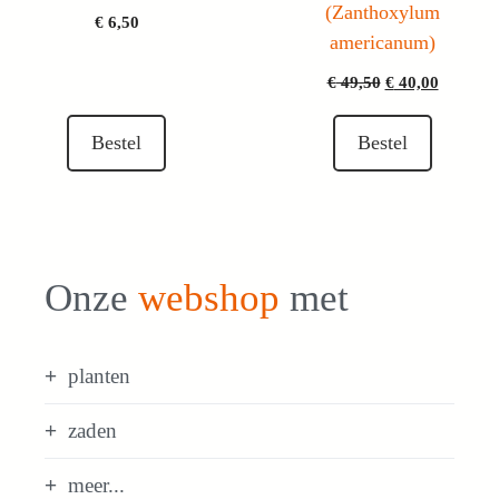
(Zanthoxylum
€
6,50
americanum)
Oorspronkelijk
Huidige
€
49,50
€
40,00
prijs
prijs
was:
is:
Bestel
Bestel
€ 49,50.
€ 40,00.
Onze
webshop
met
planten
zaden
meer...