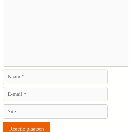
Reactie
Naam
E-
mail
Site