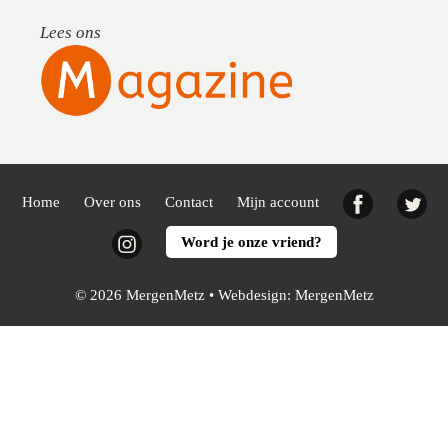
Lees ons
Facebook
Twi
Home
Over ons
Contact
Mijn account
Instagram
Word je onze vriend?
© 2026 MergenMetz • Webdesign:
MergenMetz