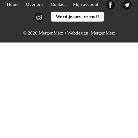
Facebook
Twi
Home
Over ons
Contact
Mijn account
Instagram
Word je onze vriend?
© 2026 MergenMetz • Webdesign:
MergenMetz