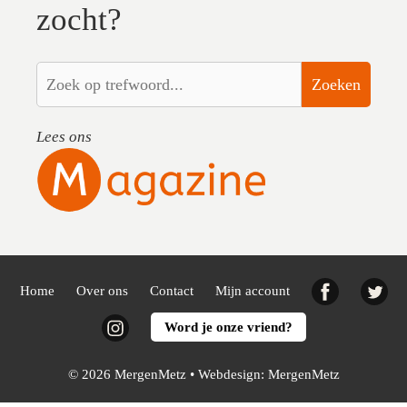
zocht?
Zoeken
Lees ons
Facebook
Twi
Home
Over ons
Contact
Mijn account
Instagram
Word je onze vriend?
© 2026 MergenMetz • Webdesign:
MergenMetz