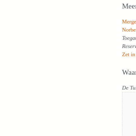
Meer
Merg
Norbe
Toegan
Reser
Zet in
Waa
De Tu