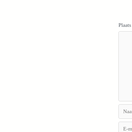
Plaats
Reacti
Naam
E-