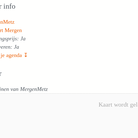
 info
enMetz
rt Mergen
gsprijs: Ja
veren: Ja
 je agenda ↧
r
inen van MergenMetz
Kaart wordt gel