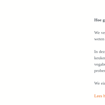
Hoe g
We ve
weten 
In dez
keuken
vegabu
prober
We ei
Lees h