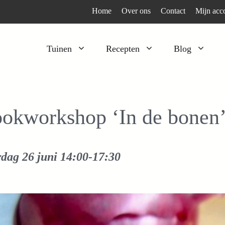
Home
Over ons
Contact
Mijn acc
Tuinen
Recepten
Blog
Heesters
Bijzonder en apart
Klimplanten
Kruiden
okworkshop ‘In de bonen
Kruiden
Peulgroenten
Moestuin
Tomaten
rdag 26 juni
14:00-17:30
Verfplanten
Vruchtgewassen
Voedselbos
Wortelgroenten
Bladgroenten