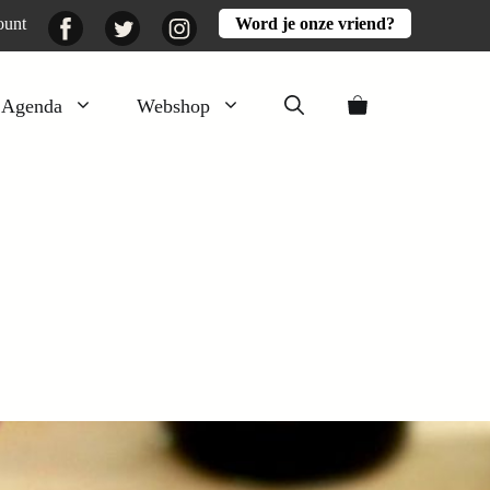
Facebook
Twitter
Instagram
ount
Word je onze vriend?
Agenda
Webshop
Veluwezomer
Aarde en mest
’
Activiteiten
Boeken
Mooi
Lekker