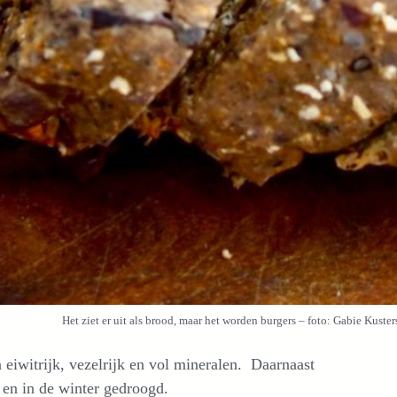
Het ziet er uit als brood, maar het worden burgers – foto: Gabie Kuster
 eiwitrijk, vezelrijk en vol mineralen. Daarnaast
 en in de winter gedroogd.