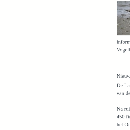
infor
Vogelb
Nieuw
De Lan
van de
Na rui
450 fi
het O