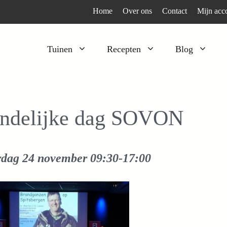
Home
Over ons
Contact
Mijn acc
Tuinen
Recepten
Blog
Heesters
Bijzonder en apart
Klimplanten
Kruiden
ndelijke dag SOVON
Kruiden
Peulgroenten
Moestuin
Tomaten
rdag 24 november
09:30-17:00
Verfplanten
Vruchtgewassen
Voedselbos
Wortelgroenten
Bladgroenten