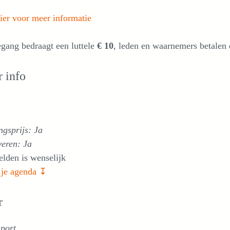
ier voor meer informatie
gang bedraagt een luttele
€ 10
, leden en waarnemers betalen d
 info
gsprijs: Ja
veren: Ja
lden is wenselijk
 je agenda ↧
r
port