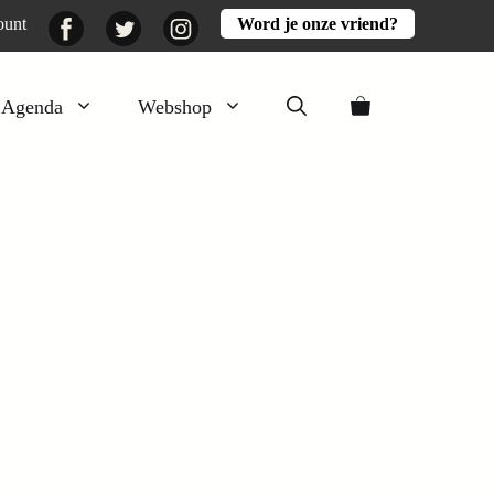
Facebook
Twitter
Instagram
ount
Word je onze vriend?
Agenda
Webshop
Veluwezomer
Aarde en mest
Activiteiten
Boeken
Mooi
Lekker