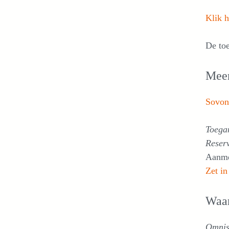
Klik h
De toe
Meer
Sovon
Toegan
Reser
Aanme
Zet in
Waa
Omnis