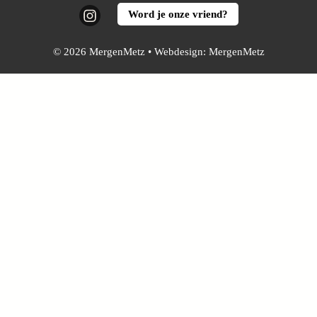
Instagram
Word je onze vriend?
© 2026 MergenMetz • Webdesign:
MergenMetz