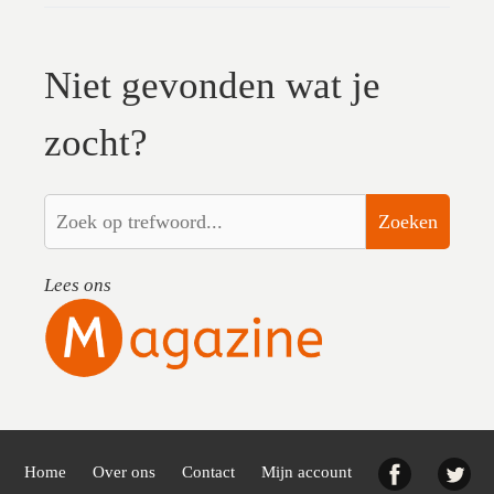
Niet gevonden wat je
zocht?
Zoeken
Lees ons
Facebook
Twi
Home
Over ons
Contact
Mijn account