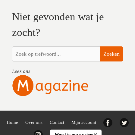
Niet gevonden wat je
zocht?
Zoeken
Lees ons
Facebook
Twi
Home
Over ons
Contact
Mijn account
Instagram
Word je onze vriend?