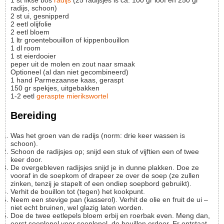
1
st
fikse bos
radijs
(25 radijsjes is ca. 100 gr loof en 250 gr
radijs, schoon)
2
st
ui, gesnipperd
2
eetl
olijfolie
2
eetl
bloem
1
ltr
groentebouillon of kippenbouillon
1
dl
room
1
st
eierdooier
peper uit de molen en zout naar smaak
Optioneel (al dan niet gecombineerd)
1
hand
Parmezaanse kaas, geraspt
150
gr
spekjes, uitgebakken
1-2
eetl
geraspte mierikswortel
Bereiding
Was het groen van de radijs (norm: drie keer wassen is
schoon).
Schoon de radijsjes op; snijd een stuk of vijftien een of twee
keer door.
De overgebleven radijsjes snijd je in dunne plakken. Doe ze
vooraf in de soepkom of drapeer ze over de soep (ze zullen
zinken, tenzij je stapelt of een ondiep soepbord gebruikt).
Verhit de bouillon tot (tegen) het kookpunt.
Neem een stevige pan (kasserol). Verhit de olie en fruit de ui –
niet echt bruinen, wel glazig laten worden.
Doe de twee eetlepels bloem erbij en roerbak even. Meng dan,
eerst soeplepel voor soeplepel, de bouillon erdoor. Er ontstaat