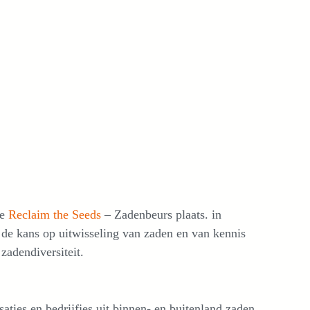
de
Reclaim the Seeds
– Zadenbeurs plaats. in
de kans op uitwisseling van zaden en van kennis
adendiversiteit.
saties en bedrijfjes uit binnen- en buitenland zaden,