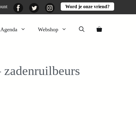
Facebook
Twitter
Instagram
ount
Word je onze vriend?
Agenda
Webshop
Veluwezomer
Aarde en mest
 zadenruilbeurs
Activiteiten
Boeken
Mooi
Lekker