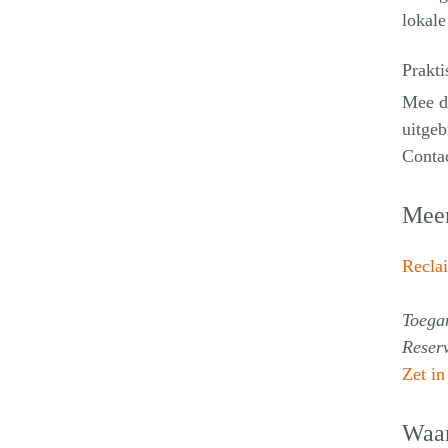
lokale
Prakti
Mee d
uitgeb
Conta
Meer
Recla
Toega
Reser
Zet in
Waa