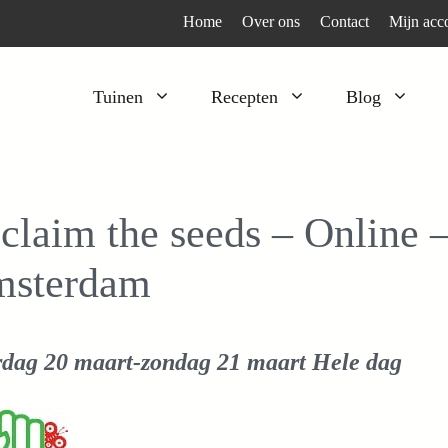
Home
Over ons
Contact
Mijn acc
Tuinen
Recepten
Blog
Heesters
Bijzonder en apart
Klimplanten
Kruiden
claim the seeds – Online –
Kruiden
Peulgroenten
sterdam
Moestuin
Tomaten
Verfplanten
Vruchtgewassen
Voedselbos
Wortelgroenten
rdag 20 maart-zondag 21 maart
Hele dag
Bladgroenten