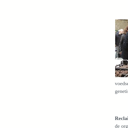
voedse
geneti
Recla
de org