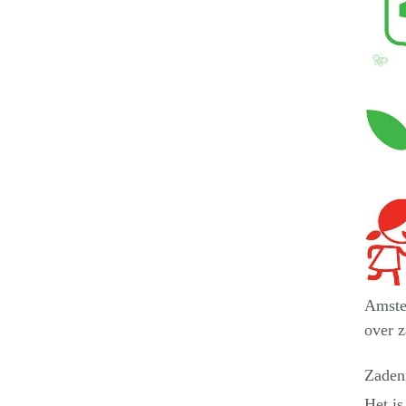
Amster
over z
Zaden
Het is