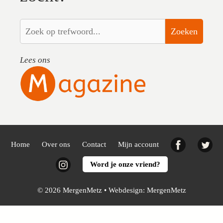
Zoeken
Lees ons
Facebook
Twi
Home
Over ons
Contact
Mijn account
Instagram
Word je onze vriend?
© 2026 MergenMetz • Webdesign:
MergenMetz