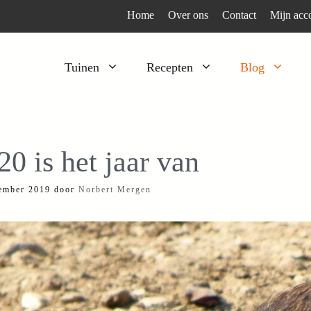
Home
Over ons
Contact
Mijn acc
Tuinen
Recepten
Blog
Heesters
Bijzonder en apart
Klimplanten
Kruiden
20 is het jaar van
Kruiden
Peulgroenten
ember 2019
door
Norbert Mergen
Moestuin
Tomaten
Verfplanten
Vruchtgewassen
Voedselbos
Wortelgroenten
Bladgroenten