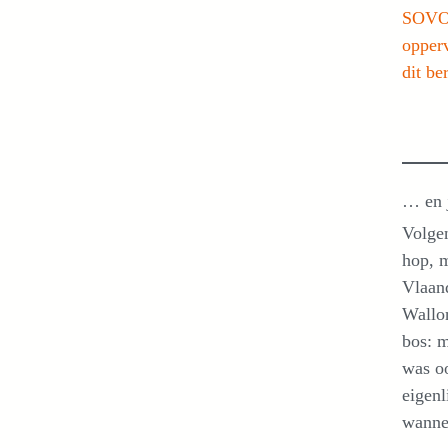
SOV
opper
dit be
… en 
Volgen
hop, m
Vlaand
Wallon
bos: m
was o
eigen
wannee