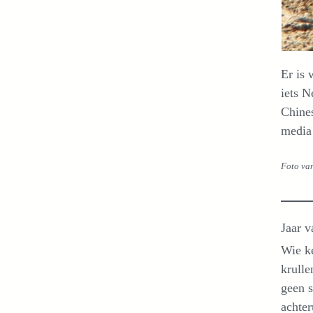
Er is 
iets N
Chines
media 
Foto van
Jaar 
Wie ke
krulle
geen s
achter