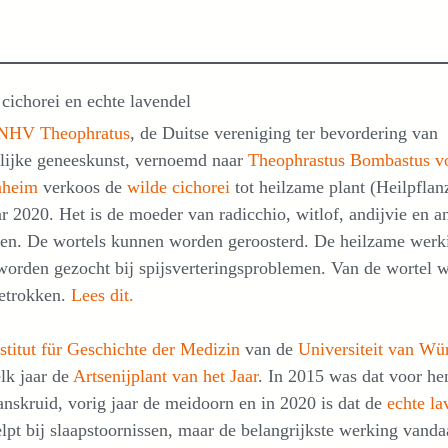
cichorei en echte lavendel
NHV Theophratus
, de Duitse vereniging ter bevordering van
rlijke geneeskunst, vernoemd naar
Theophrastus Bombastus v
nheim
verkoos de
wilde cichorei
tot heilzame plant (Heilpflan
ar 2020. Het is de moeder van radicchio, witlof, andijvie en a
ten. De wortels kunnen worden geroosterd. De heilzame werk
orden gezocht bij spijsverteringsproblemen. Van de wortel 
getrokken.
Lees dit.
stitut für Geschichte der Medizin
van de
Universiteit van Wü
elk jaar de
Artsenijplant van het Jaar
. In 2015 was dat voor he
anskruid, vorig jaar de meidoorn en in 2020 is dat de
echte la
lpt bij slaapstoornissen, maar de belangrijkste werking vand