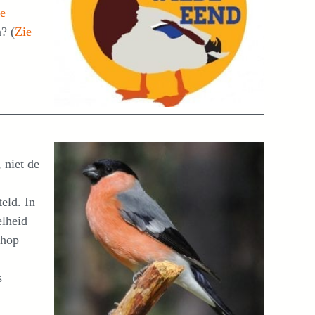
de
? (
Zie
 niet de
eld. In
elheid
 hop
s