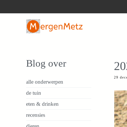
Ga
naar
de
inhoud
Blog over
20
29 dec
alle onderwerpen
de tuin
eten & drinken
recensies
dieren