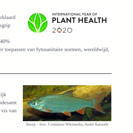
erklaard
egrip
t 40%
er toepassen van fytosanitaire normen, wereldwijd,
ijk
undesamt
 vis van
Sneep – foto: Commons Wikimedia, André Karwath