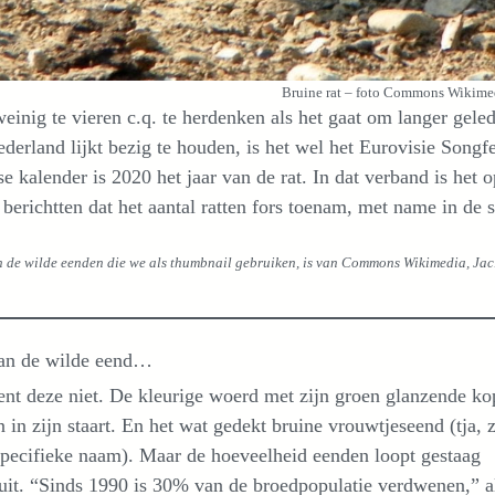
Bruine rat – foto Commons Wikim
weinig te vieren c.q. te herdenken als het gaat om langer ge
ederland lijkt bezig te houden, is het wel het Eurovisie Song
e kalender is 2020 het jaar van de rat. In dat verband is het 
berichtten dat het aantal ratten fors toenam, met name in de 
 de wilde eenden die we als thumbnail gebruiken, is van Commons Wikimedia, Jac.
van de wilde eend…
nt deze niet. De kleurige woerd met zijn groen glanzende ko
n in zijn staart. En het wat gedekt bruine vrouwtjeseend (tja, z
pecifieke naam). Maar de hoeveelheid eenden loopt gestaag
uit. “Sinds 1990 is 30% van de broedpopulatie verdwenen,” a