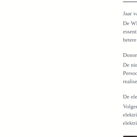
Jaar v
De WH
essent
betere
Donor
De nie
Persoo
realis
De ele
Volge
elektr
elektr