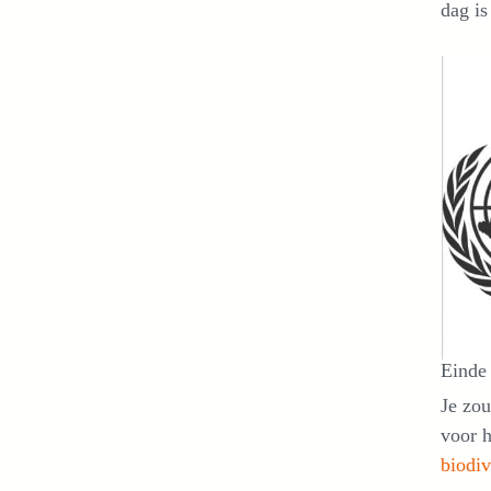
dag i
Einde 
Je zou
voor 
biodiv