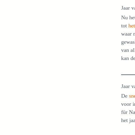
Jaar v
Nu het
tot
he
waar m
gewas
van al
kan d
Jaar v
De
sn
voor 
für Na
het j