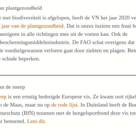
an plantgezondheid
 met biodiversiteit is afgelopen, heeft de VN het jaar 2020 v
t jaar van de plantgezondheid
. Dat is onzes inziens een fraai b
enigeen in alle richtingen mee uit de voeten kan. Ook de
beschermingsmiddelenindustrie. De FAO schat overigens da
le voedselgewassen verloren gaat door ziekten en plagen. Bet
e schade beperken.
an de sneep
eep
is een ernstig bedreigde Europese vis. Ze kwam ooit rijkel
in de Maas, maar nu op
de rode lijst
. In Duitsland heeft de B
turschutz (BfN) tezamen met de hengelsportbond deze vis tot
aar benoemd.
Lees dit.