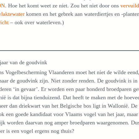
ON
. Hoe het komt weet ze niet. Zou het niet door ons
vervuil
vlaktewater
komen en het gebrek aan waterdiertjes en -planten
richt
– ook over waterleven.)
jaar van de goudvink
s Vogelbescherming Vlaanderen moet het niet de wilde eend,
aar de goudvink zijn. Niet zonder renden. De goudvink is in
eren ‘in gevaar’. Er worden een paar honderd broedparen get
ië is dat bijna tienduizend. Dat heeft te maken met de hoeve
eer dan driekwart van het Belgische bos ligt in Wallonië. De
ok een goede kandidaat voor Vlaams vogel van het jaar, maar
lijk worden daarvan nog amper broedparen waargenomen. Du
r is een vogel ergens nog thuis?