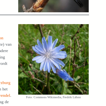
on
ze) van
ndere
ing
wordt
rzburg
n het
vendel
.
Foto: Commons Wikimedia, Fredrik Lähnn
aag de