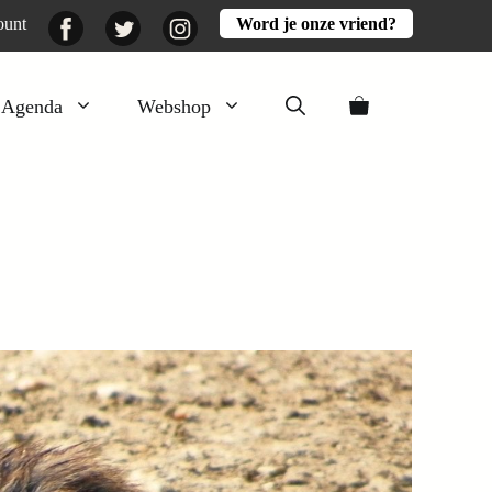
Facebook
Twitter
Instagram
ount
Word je onze vriend?
Agenda
Webshop
Veluwezomer
Aarde en mest
Activiteiten
Boeken
Mooi
Lekker