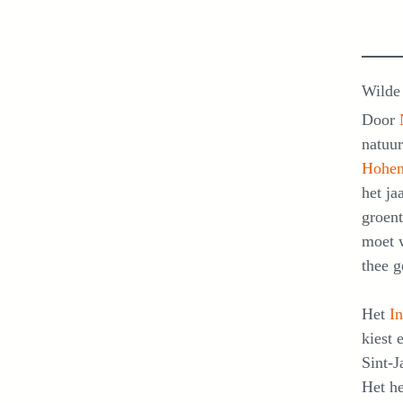
Wilde 
Door
natuu
Hohe
het ja
groen
moet w
thee 
Het
In
kiest 
Sint-J
Het he