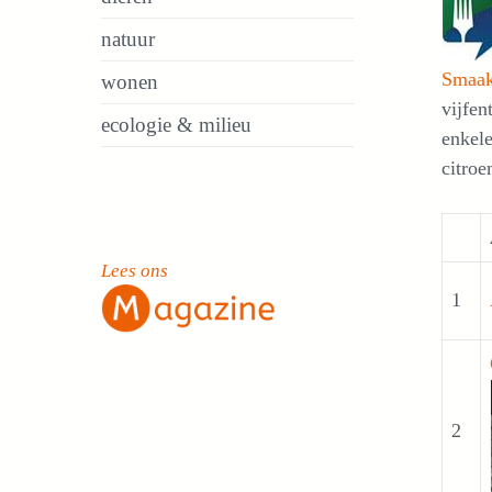
natuur
Smaa
wonen
vijfen
ecologie & milieu
enkele
citroe
Lees ons
1
2