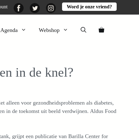
Facebook
Twitter
Instagram
ount
Word je onze vriend?
Agenda
Webshop
Veluwezomer
Aarde en mest
n in de knel?
Activiteiten
Boeken
Mooi
iet alleen voor gezondheidsproblemen als diabetes,
Lekker
ten in de toekomst uit beeld verdwijnen. Aldus Food
ank, grijpt een publicatie van Barilla Center for