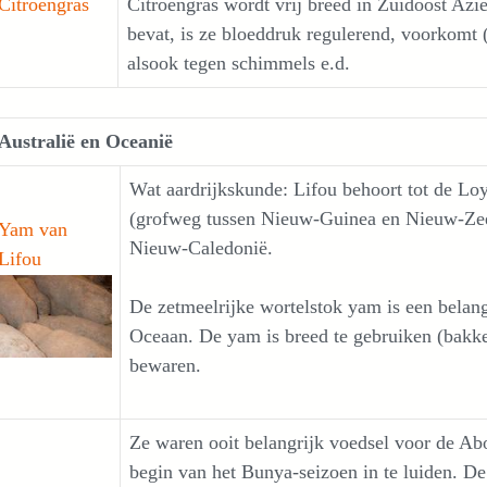
Citroengras
Citroengras wordt vrij breed in Zuidoost Azië
bevat, is ze bloeddruk regulerend, voorkomt 
alsook tegen schimmels e.d.
Australië en Oceanië
Wat aardrijkskunde: Lifou behoort tot de Loy
(grofweg tussen Nieuw-Guinea en Nieuw-Zeel
Yam van
Nieuw-Caledonië.
Lifou
De zetmeelrijke wortelstok yam is een belangr
Oceaan. De yam is breed te gebruiken (bakken,
bewaren.
Ze waren ooit belangrijk voedsel voor de Ab
begin van het Bunya-seizoen in te luiden. De