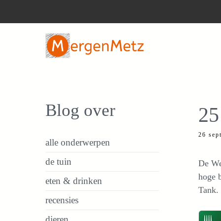
Ga
naar
de
inhoud
Blog over
25
26 sep
alle onderwerpen
de tuin
De Wes
hoge b
eten & drinken
Tank.
recensies
dieren