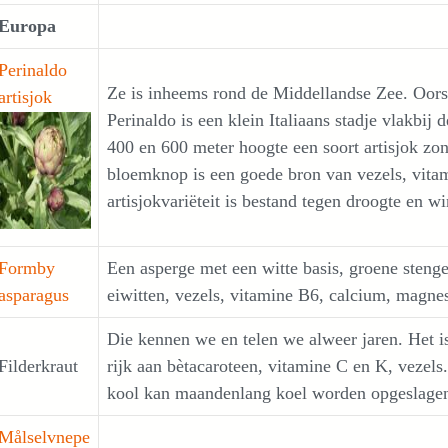
Europa
Perinaldo
Ze is inheems rond de Middellandse Zee. Oorsp
artisjok
Perinaldo is een klein Italiaans stadje vlakbij
400 en 600 meter hoogte een soort artisjok zon
bloemknop is een goede bron van vezels, vita
artisjokvariëteit is bestand tegen droogte en wi
Formby
Een asperge met een witte basis, groene stengel
asparagus
eiwitten, vezels, vitamine B6, calcium, magne
Die kennen we en telen we alweer jaren. Het i
Filderkraut
rijk aan bètacaroteen, vitamine C en K, vezel
kool kan maandenlang koel worden opgeslagen
Målselvnepe