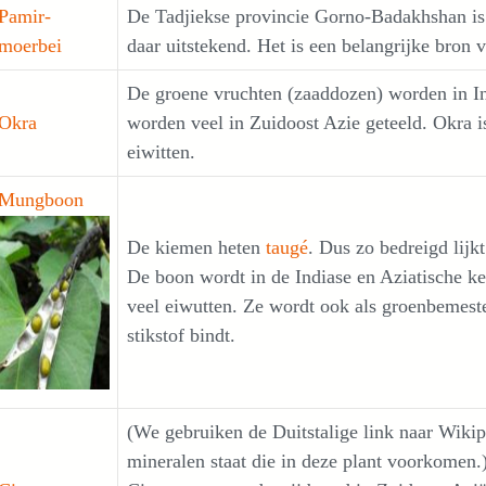
Pamir-
De Tadjiekse provincie Gorno-Badakhshan is 
moerbei
daar uitstekend. Het is een belangrijke bron 
De groene vruchten (zaaddozen) worden in In
Okra
worden veel in Zuidoost Azie geteeld. Okra 
eiwitten.
Mungboon
De kiemen heten
taugé
. Dus zo bedreigd lijk
De boon wordt in de Indiase en Aziatische keu
veel eiwutten. Ze wordt ook als groenbemeste
stikstof bindt.
(We gebruiken de Duitstalige link naar Wikip
mineralen staat die in deze plant voorkomen.