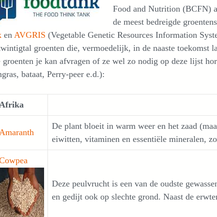
Food and Nutrition (BCFN) a
de meest bedreigde groenten
k
en
AVGRIS
(Vegetable Genetic Resources Information Syst
twintigtal groenten die, vermoedelijk, in de naaste toekomst la
 groenten je kan afvragen of ze wel zo nodig op deze lijst h
ngras, bataat, Perry-peer e.d.):
Afrika
De plant bloeit in warm weer en het zaad (maar
Amaranth
eiwitten, vitaminen en essentiële mineralen, z
Cowpea
Deze peulvrucht is een van de oudste gewassen
en gedijt ook op slechte grond. Naast de erwte