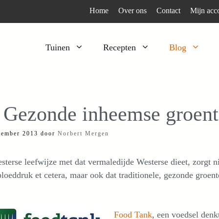
Home
Over ons
Contact
Mijn acc
Tuinen
Recepten
Blog
Heesters
Bijzonder en apart
Klimplanten
Kruiden
 Gezonde inheemse groente
Kruiden
Peulgroenten
tember 2013
door
Norbert Mergen
Moestuin
Tomaten
Verfplanten
Vruchtgewassen
terse leefwijze met dat vermaledijde Westerse dieet, zorgt n
Voedselbos
Wortelgroenten
loeddruk et cetera, maar ook dat traditionele, gezonde groen
Bladgroenten
Food Tank
, een voedsel denkt