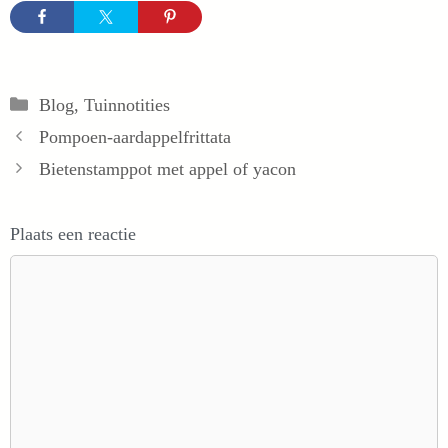
Categorieën
Blog
,
Tuinnotities
Pompoen-aardappelfrittata
Bietenstamppot met appel of yacon
Plaats een reactie
Reactie