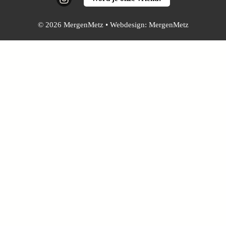
© 2026 MergenMetz • Webdesign:
MergenMetz