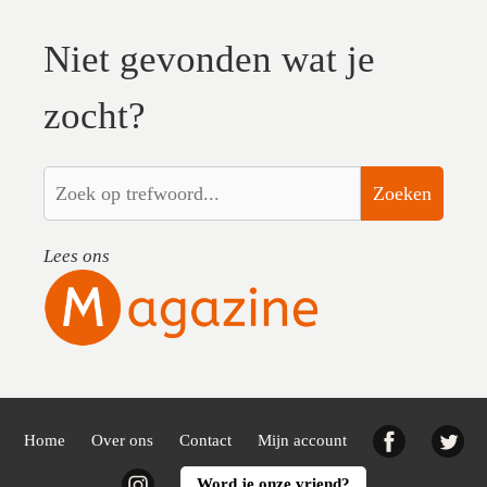
Niet gevonden wat je
zocht?
Zoeken
Lees ons
Facebook
Twi
Home
Over ons
Contact
Mijn account
Instagram
Word je onze vriend?