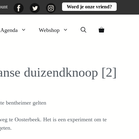
Facebook
Twitter
Instagram
ount
Word je onze vriend?
Agenda
Webshop
Veluwezomer
Aarde en mest
anse duizendknoop [2]
Activiteiten
Boeken
Mooi
te bentheimer gelten
Lekker
eg te Oosterbeek. Het is een experiment om te
eten.