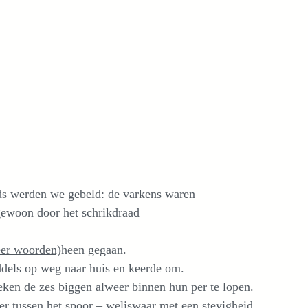
ds werden we gebeld: de varkens waren
gewoon door het schrikdraad
eer woorden)
heen gegaan.
dels op weg naar huis en keerde om.
eken de zes biggen alweer binnen hun per te lopen.
er tussen het spoor – weliswaar met een stevigheid