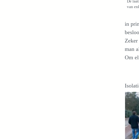
De laat
van enk
in pri
besloo
Zeker 
man a
Om elf
Isolat