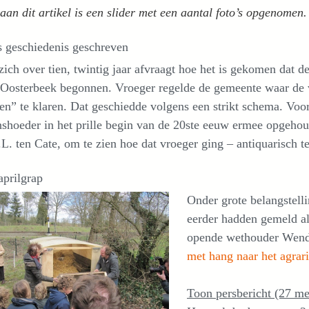
an dit artikel is een slider met een aantal foto’s opgenomen.
s geschiedenis geschreven
zich over tien, twintig jaar afvraagt hoe het is gekomen dat d
n Oosterbeek begonnen. Vroeger regelde de gemeente waar de
en” te klaren. Dat geschiedde volgens een strikt schema. Voo
shoeder in het prille begin van de 20ste eeuw ermee opgeho
L. ten Cate, om te zien hoe dat vroeger ging – antiquarisch te
aprilgrap
Onder grote belangstelli
eerder hadden gemeld al
opende wethouder Wen
met hang naar het agrar
Toon persbericht (27 m