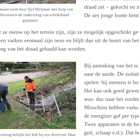
draad zet – gekocht en i
maart werd door Sjef Meijman met hulp van
De zes jonge bonte benth
tbewoners de omheining van schrikdraad
geplaatst.
ze nieuw op het terrein zijn, zijn ze mogelijk opgeschrikt g
een varken eenmaal zijn neus en blijft dan uit de buurt van he
ing van het draad gehaald kan worden.
Bij aanraking van het s
naar de aarde. De isola
spelen: bij mensen is b
Het kan ook goed geweest
was: dus naar het oordee
Misschien hebben varks 
de energizer gaf per typ
Twee apparaten in de ho
geit, schaap e.d.). Dat b
nting bekijkt het hek bij een doorvoer. Daar