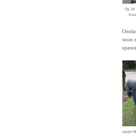
Op 28 
buur
Omdat 
stoot 
spann
André Me