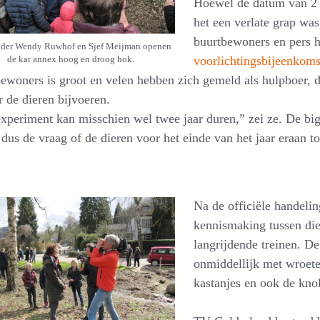
Hoewel de datum van 2 a
het een verlate grap was
buurtbewoners en pers he
der Wendy Ruwhof en Sjef Meijman openen
voorlichtingsbijeenkoms
de kar annex hoog en droog hok.
ewoners is groot en velen hebben zich gemeld als hulpboer, d
r de dieren bijvoeren.
xperiment kan misschien wel twee jaar duren,” zei ze. De big
 dus de vraag of de dieren voor het einde van het jaar eraan t
Na de officiële handelin
kennismaking tussen di
langrijdende treinen. De
onmiddellijk met wroete
kastanjes en ook de kno