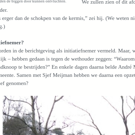
We zullen zien of dit af
den de biggen door kunnen ontvluchten.
der.
s erger dan de schokpen van de kermis,” zei hij. (We weten ni
g.)
atiefnemer?
den in de berichtgeving als initiatiefnemer vermeld. Maar, w
lijk – hebben gedaan is tegen de wethouder zeggen: “Waarom
dknoop te bestrijden?” En enkele dagen daarna belde André M
meente. Samen met Sjef Meijman hebben we daarna een opzet 
tief genomen?