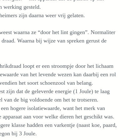
n werking gesteld.
eimers zijn daarna weer vrij gelaten.
eweest waarna ze “door het lint gingen”. Normaliter
t draad. Waarna bij wijze van spreken gerust de
chrikdraad loopt er een stroompje door het lichaam
tiewaarde van het levende wezen kan daarbij een rol
ovendien het soort schoenzool van belang.
 zijn dat de geleverde energie (1 Joule) te laag
l van de big voldoende om het te trotseren.
een hogere isolatiewaarde, want het merk van
e apparaat aan voor welke dieren het geschikt was.
gere klasse hadden een varkentje (naast koe, paard,
egon bij 3 Joule.