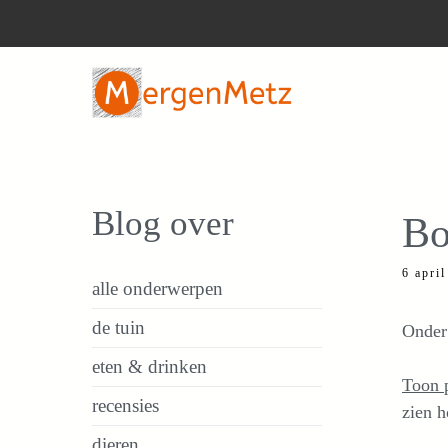
Ga
naar
de
inhoud
Blog over
Bo
6 apri
alle onderwerpen
de tuin
Onder 
eten & drinken
Toon 
recensies
zien h
dieren