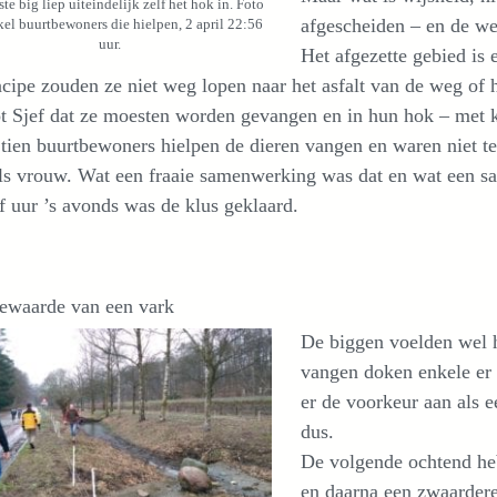
ste big liep uiteindelijk zelf het hok in. Foto
afgescheiden – en de w
el buurtbewoners die hielpen, 2 april 22:56
uur.
Het afgezette gebied is
ncipe zouden ze niet weg lopen naar het asfalt van de weg of h
t Sjef dat ze moesten worden gevangen en in hun hok – met k
tien buurtbewoners hielpen de dieren vangen en waren niet te
ls vrouw. Wat een fraaie samenwerking was dat en wat een s
 uur ’s avonds was de klus geklaard.
iewaarde van een vark
De biggen voelden wel h
vangen doken enkele er 
er de voorkeur aan als e
dus.
De volgende ochtend he
en daarna een zwaarder