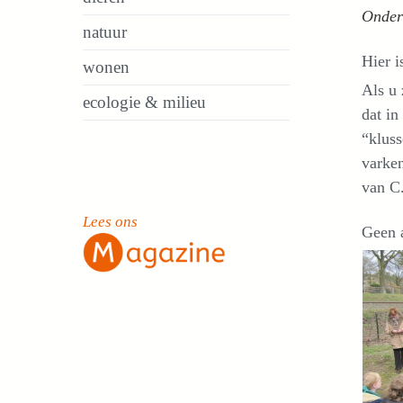
Ondera
natuur
Hier i
wonen
Als u 
ecologie & milieu
dat i
“kluss
varken
van C.
Lees ons
Geen 