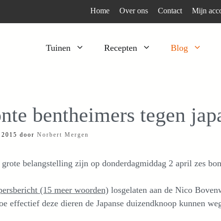
Home
Over ons
Contact
Mijn acc
Tuinen
Recepten
Blog
Heesters
Bijzonder en apart
Klimplanten
Kruiden
nte bentheimers tegen jap
Kruiden
Peulgroenten
l 2015
door
Norbert Mergen
Moestuin
Tomaten
Verfplanten
Vruchtgewassen
grote belangstelling zijn op donderdagmiddag 2 april zes bon
Voedselbos
Wortelgroenten
persbericht (15 meer woorden)
losgelaten aan de Nico Bovenw
Bladgroenten
oe effectief deze dieren de Japanse duizendknoop kunnen weg