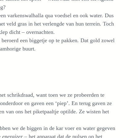
eg?
 een varkenswalhalla qua voedsel en ook water. Dus
et veld gras in het verlengde van hun terrein. Toch
lep dicht – overnachten.
 beroerd een biggetje op te pakken. Dat gold zowel
aamhorige buurt.
et schrikdraad, want toen we ze probeerden te
onderdoor en gaven een ‘piep’. En terug gaven ze
en van ons het piketpaaltje optilde. Ze wisten het
bben we de biggen in de kar voer en water gegeven
e
energizer
– het apparaat dat de pulsen op het