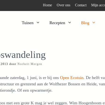
Home
Over ons
Contact
Mijn acc
Tuinen
Recepten
Blog
Heesters
Bijzonder en apart
Klimplanten
Kruiden
swandeling
Kruiden
Peulgroenten
 2013
door
Norbert Mergen
Moestuin
Tomaten
Verfplanten
Vruchtgewassen
ande zaterdag, 1 juni, is er bij ons
Open Ecotuin
. De helft v
Voedselbos
Wortelgroenten
structuur en grenzend aan de Wolfhezer Bossen en Heide, va
tierondje. Of een opwarmertje.
Bladgroenten
bos met een grote K mag je wel zeggen. Wim Hoogenboom en 