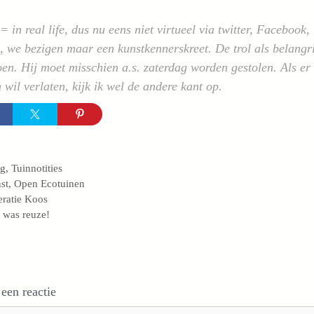
 = in real life, dus nu eens niet virtueel via twitter, Faceboo
, we bezigen maar een kunstkennerskreet. De trol als belang
en. Hij moet misschien a.s. zaterdag worden gestolen. Als e
n wil verlaten, kijk ik wel de andere kant op.
egorieën
og
,
Tuinnotities
s
st
,
Open Ecotuinen
ratie Koos
 was reuze!
 een reactie