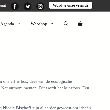
Facebook
Twitter
Instagram
ount
Word je onze vriend?
Agenda
Webshop
Veluwezomer
Aarde en mest
Activiteiten
Boeken
Mooi
an ons erf is bos, deel van de ecologische
Lekker
n Natuurmonumenten. Dit wordt het kunstbos. Een
Nicole Bischoff zijn al eerder geweest om ideeën