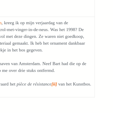
n
, kreeg ik op mijn verjaardag van de
rol-met-vinger-in-de-neus. Was het 1998? De
 vol met deze dingen. Ze waren niet goedkoop,
teriaal gemaakt. Ik heb het ornament dankbaar
kje in het bos gegeven.
 haven van Amsterdam. Neef Bart had die op de
b me over drie stuks ontfermd.
eraard het
pièce de résistance
[ii]
van het Kunstbos.