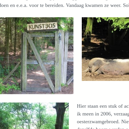
doen en e.e.a. voor te bereiden. Vandaag kwamen ze weer. So
Hier staan een stuk of ac
ik meen in 2006, verzaa
oesterzwamgebroed. Niet