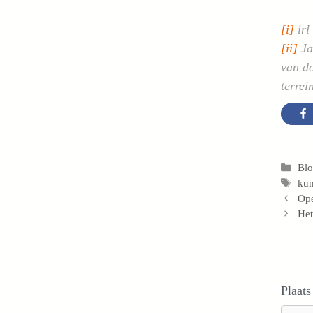
[i]
irl
[ii]
Ja
van do
terrei
Cat
Bl
Tag
kun
Ope
Het
Plaats