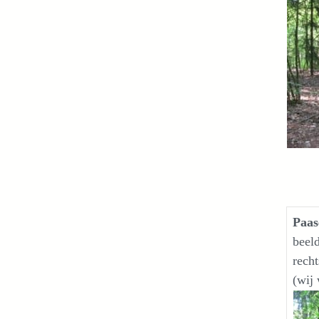
Paas
beel
rech
(wij