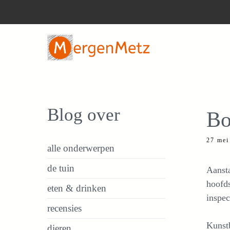
Ga
naar
de
inhoud
Blog over
Bo
27 mei
alle onderwerpen
de tuin
Aansta
hoofd
eten & drinken
inspec
recensies
Kunst
dieren