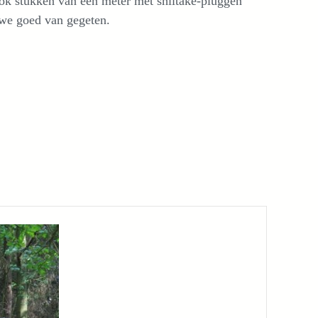
k stukken van een meter met shiitake-pluggen
we goed van gegeten.