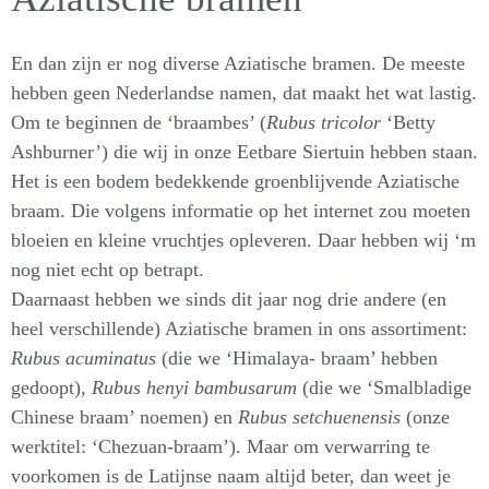
En dan zijn er nog diverse Aziatische bramen. De meeste
hebben geen Nederlandse namen, dat maakt het wat lastig.
Om te beginnen de ‘braambes’ (
Rubus tricolor
‘Betty
Ashburner’) die wij in onze Eetbare Siertuin hebben staan.
Het is een bodem bedekkende groenblijvende Aziatische
braam. Die volgens informatie op het internet zou moeten
bloeien en kleine vruchtjes opleveren. Daar hebben wij ‘m
nog niet echt op betrapt.
Daarnaast hebben we sinds dit jaar nog drie andere (en
heel verschillende) Aziatische bramen in ons assortiment:
Rubus acuminatus
(die we ‘Himalaya- braam’ hebben
gedoopt),
Rubus henyi bambusarum
(die we ‘Smalbladige
Chinese braam’ noemen) en
Rubus setchuenensis
(onze
werktitel: ‘Chezuan-braam’). Maar om verwarring te
voorkomen is de Latijnse naam altijd beter, dan weet je