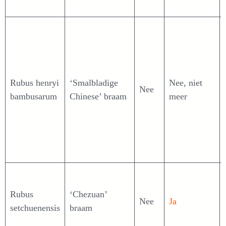
Rubus henryi
‘Smalbladige
Nee, niet
Nee
bambusarum
Chinese’ braam
meer
Rubus
‘Chezuan’
Nee
Ja
setchuenensis
braam