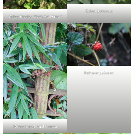
Rubus fruticosus
Rubus tricolor ‘Betty Ashburner’
Rubus acuminatus
Rubus henryi bambusarum