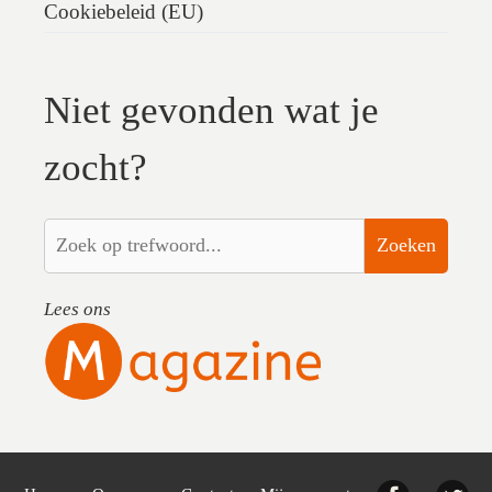
Cookiebeleid (EU)
Niet gevonden wat je
zocht?
Zoeken
Lees ons
Facebook
Twi