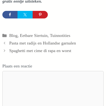
gratis eentje uitsteken.
Categorieën
Blog
,
Eetbare Siertuin
,
Tuinnotities
Pasta met radijs en Hollandse garnalen
Spaghetti met cime di rapa en worst
Plaats een reactie
Reactie