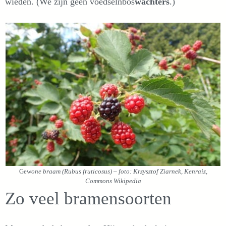
wieden. (We zijn geen voedselnbos
wachters
.)
Gew
one braam (Rubus fruticosus) – foto: Krzysztof Ziarnek, Kenraiz,
Commons Wikipedia
Zo veel bramensoorten