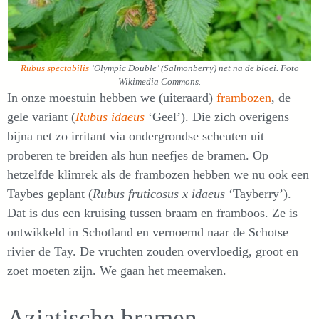
Rubus spectabilis
‘Olympic Double’ (Salmonberry) net na de bloei. Foto
Wikimedia Commons.
In onze moestuin hebben we (uiteraard)
frambozen
, de
gele variant (
Rubus idaeus
‘Geel’). Die zich overigens
bijna net zo irritant via ondergrondse scheuten uit
proberen te breiden als hun neefjes de bramen. Op
hetzelfde klimrek als de frambozen hebben we nu ook een
Taybes geplant (
Rubus fruticosus x idaeus
‘Tayberry’).
Dat is dus een kruising tussen braam en framboos. Ze is
ontwikkeld in Schotland en vernoemd naar de Schotse
rivier de Tay. De vruchten zouden overvloedig, groot en
zoet moeten zijn. We gaan het meemaken.
Aziatische bramen