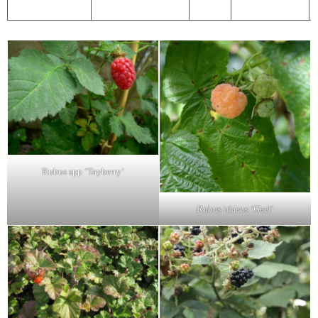
Rubus spp ‘Tayberry’
Rubus idaeus ‘Geel’