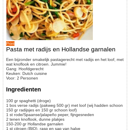
Print
Pasta met radijs en Hollandse garnalen
Een bijzonder smakelijk pastagerecht met radijs en het loof, met
wat knoflook en citroen. Jummie!
Gang:
Hoofdgerecht
Keuken:
Dutch cuisine
Voor
:
2
Personen
Ingredienten
100
gr
spaghetti (droge)
1
bos
verse radijs (pakweg 500 gr) met loof (wij hadden schoon
150 gr radijsjes en 150 gr schoon loof)
1
st
rode/Spaanse/jalapeño peper, fijngesneden
2
tenen
knoflook, dunne plakjes
150-200
gr
Hollandse garnalen
1
st
citroen (BIO), rasp en sap van halve