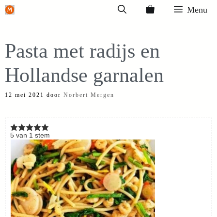
Ga
Menu
naar
de
Pasta met radijs en
inhoud
Hollandse garnalen
12 mei 2021
door
Norbert Mergen
5
van
1
stem