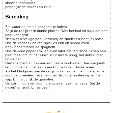
klontjes roomboter
peper (uit de molen) en zout
Bereiding
Zet water op om de spaghetti te koken.
Snijd de radijsjes in dunne plakjes. Was het loof en snijd dat een
paar keer grof.
Neem een stevige pan (kasserol) en smelt een klont(je) boter.
Doe de knoflook en radijsplakjes erin en smoor even.
Kook ondertussen de spaghetti.
Doe de rode peper erbij en even later het radijsloof. Schep een
paar maal om tot het slinkt. Vuur niet te hoog, het deksel mag
op de pan.
Giet spaghetti af, bewaar een beetje kookwater. Doe spaghetti
terug in de pan met een klein klontje boter. Hussel even.
Als het bladgroen van de radijs mooi gaar is, meng de spaghetti
door de groenten. Tezamen met de citroenzeste/rasp en het
sap. En natuurlijk de garnalen.
Verwarm nog even door, breng op smaak met peper (uit de
molen) en zout. En serveer!