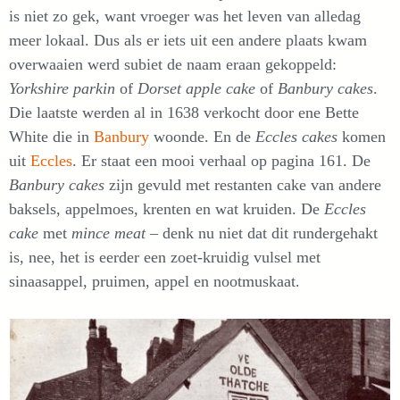
is niet zo gek, want vroeger was het leven van alledag
meer lokaal. Dus als er iets uit een andere plaats kwam
overwaaien werd subiet de naam eraan gekoppeld:
Yorkshire parkin
of
Dorset apple cake
of
Banbury cakes
.
Die laatste werden al in 1638 verkocht door ene Bette
White die in
Banbury
woonde. En de
Eccles cakes
komen
uit
Eccles
. Er staat een mooi verhaal op pagina 161. De
Banbury cakes
zijn gevuld met restanten cake van andere
baksels, appelmoes, krenten en wat kruiden. De
Eccles
cake
met
mince meat
– denk nu niet dat dit rundergehakt
is, nee, het is eerder een zoet-kruidig vulsel met
sinaasappel, pruimen, appel en nootmuskaat.