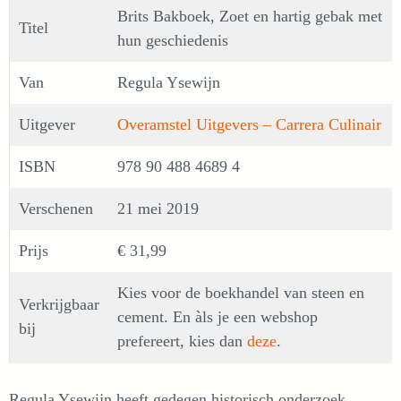
Brits Bakboek, Zoet en hartig gebak met
Titel
hun geschiedenis
Van
Regula Ysewijn
Uitgever
Overamstel Uitgevers – Carrera Culinair
ISBN
978 90 488 4689 4
Verschenen
21 mei 2019
Prijs
€ 31,99
Kies voor de boekhandel van steen en
Verkrijgbaar
cement. En àls je een webshop
bij
prefereert, kies dan
deze
.
Regula Ysewijn heeft gedegen historisch onderzoek