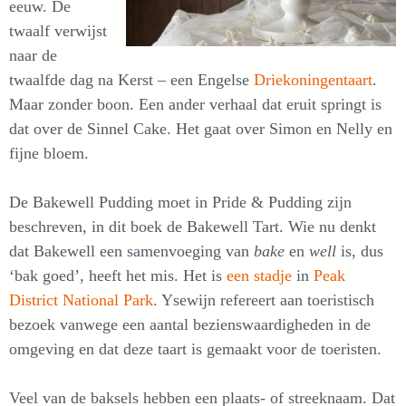
eeuw. De
twaalf verwijst
naar de
twaalfde dag na Kerst – een Engelse
Driekoningentaart
.
Maar zonder boon. Een ander verhaal dat eruit springt is
dat over de Sinnel Cake. Het gaat over Simon en Nelly en
fijne bloem.
De Bakewell Pudding moet in Pride & Pudding zijn
beschreven, in dit boek de Bakewell Tart. Wie nu denkt
dat Bakewell een samenvoeging van
bake
en
well
is, dus
‘bak goed’, heeft het mis. Het is
een stadje
in
Peak
District National Park
. Ysewijn refereert aan toeristisch
bezoek vanwege een aantal bezienswaardigheden in de
omgeving en dat deze taart is gemaakt voor de toeristen.
Veel van de baksels hebben een plaats- of streeknaam. Dat