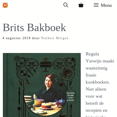
Ga
Menu
naar
de
Brits Bakboek
inhoud
4 augustus 2019
door
Norbert Mergen
Regula
Ysewijn maakt
waanzinnig
fraaie
kookboeken.
Niet alleen
voor wat
betreft de
recepten en