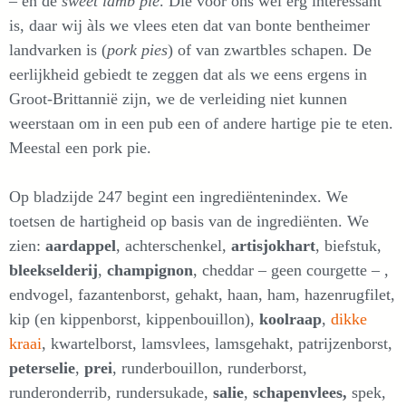
– en de
sweet lamb pie
. Die voor ons wel erg interessant
is, daar wij àls we vlees eten dat van bonte bentheimer
landvarken is (
pork pies
) of van zwartbles schapen. De
eerlijkheid gebiedt te zeggen dat als we eens ergens in
Groot-Brittannië zijn, we de verleiding niet kunnen
weerstaan om in een pub een of andere hartige pie te eten.
Meestal een pork pie.
Op bladzijde 247 begint een ingrediëntenindex. We
toetsen de hartigheid op basis van de ingrediënten. We
zien:
aardappel
, achterschenkel,
artisjokhart
, biefstuk,
bleekselderij
,
champignon
, cheddar – geen courgette – ,
endvogel, fazantenborst, gehakt, haan, ham, hazenrugfilet,
kip (en kippenborst, kippenbouillon),
koolraap
,
dikke
kraai
, kwartelborst, lamsvlees, lamsgehakt, patrijzenborst,
peterselie
,
prei
, runderbouillon, runderborst,
runderonderrib, rundersukade,
salie
,
schapenvlees,
spek,