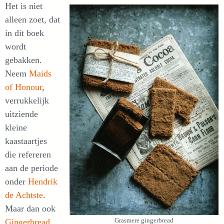
Het is niet
alleen zoet, dat
in dit boek
wordt
gebakken.
Neem
Maids
of Honour
,
verrukkelijk
uitziende
kleine
kaastaartjes
die refereren
aan de periode
onder
Hendrik
de Achtste
.
Maar dan ook
Grasmere gingerbread
Gingerbread
,