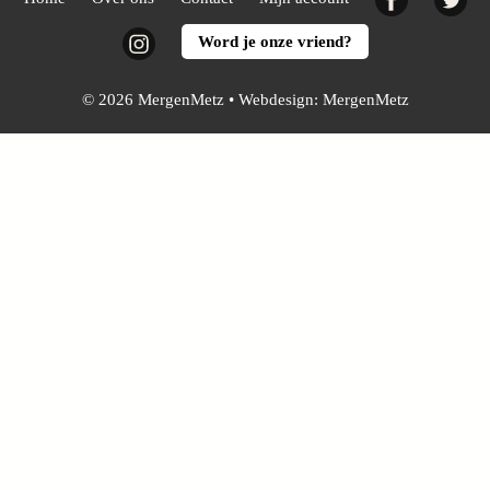
Instagram
Word je onze vriend?
© 2026 MergenMetz • Webdesign:
MergenMetz