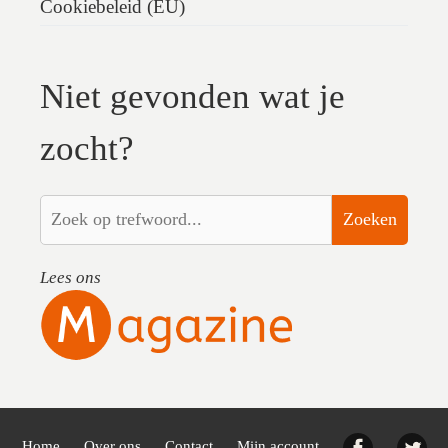
Cookiebeleid (EU)
Niet gevonden wat je
zocht?
Zoeken
Lees ons
Facebook
Twi
Home
Over ons
Contact
Mijn account