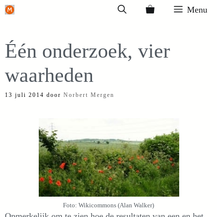
Ga
Menu
naar
de
Één onderzoek, vier
inhoud
waarheden
13 juli 2014
door
Norbert Mergen
Foto: Wikicommons (Alan Walker)
Opmerkelijk om te zien hoe de resultaten van een en het