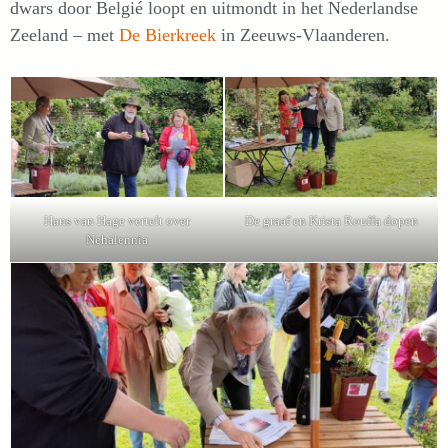
dwars door Belgié loopt en uitmondt in het Nederlandse
Zeeland – met
De Bierkreek
in Zeeuws-Vlaanderen.
Hans van Hage vertelt over
De graaf en Krista Rouffa dopen
Nehalennia