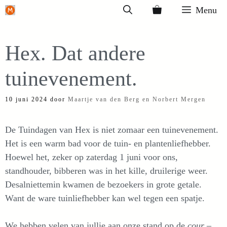
Ga
Menu
naar
de
Hex. Dat andere
inhoud
tuinevenement.
10 juni 2024
door
Maartje van den Berg en Norbert Mergen
De Tuindagen van Hex is niet zomaar een tuinevenement.
Het is een warm bad voor de tuin- en plantenliefhebber.
Hoewel het, zeker op zaterdag 1 juni voor ons,
standhouder, bibberen was in het kille, druilerige weer.
Desalniettemin kwamen de bezoekers in grote getale.
Want de ware tuinliefhebber kan wel tegen een spatje.
We hebben velen van jullie aan onze stand op de
cour
–