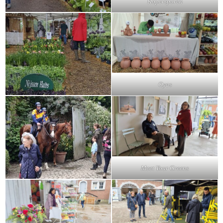
Kopersporen
Oyas
Meet Your Greens