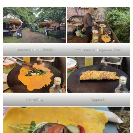
Buitenrestaurant Pohlig
Twee maal wortelpannenkoek
De vulling
Opgerold