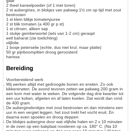
gaat
2
theel
kaneelpoeder (of 1 met toren)
2
st
aubergines, in blokjes van pakweg 1½ cm
op tijd met zout
bestrooien
1
st
klein blikje tomatenpuree
2
st
blik tomaten (a 400 gr p st)
1
st
citroen, alleen sap
1
stukje
gemberwortel (iets van 1-2 cm)
geraspt
eetl
baharat (zie toelichting)
olijfolie
1
bosje
peterselie (echte, dus niet krul, maar platte)
50
gr
pijnboompitten
droog geroosterd
harissa
Bereiding
Voorbereidend werk
Wij werken altijd met gedroogde bonen en erwten. Zo ook
kikkererwten. De avond tevoren zetten we pakweg 200 gram in
een kom met water te weken. De volgende dag drie kwartier tot
een uur koken, afgieten en af laten koelen. Dat wordt dan rond
de 400 gram.
De auberginebrokjes met zout bestrooien en dan minstens een
uur in een vergiet leggen, het zout trekt het vocht eruit. En
daarna even spoelen en droog deppen.
De blokjes aubergine door wat olijfolie halen en 2 x 10 minuten
in de oven op een bakplaat roosteren op ca. 180° C. (Na 10