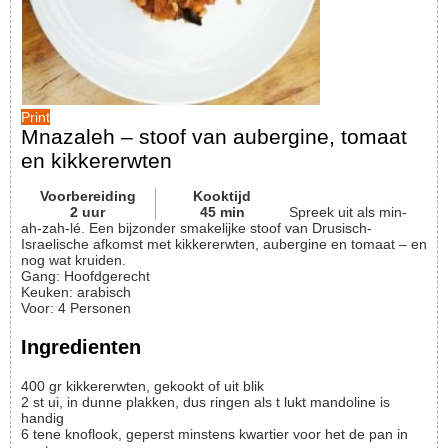
Print
Mnazaleh – stoof van aubergine, tomaat
en kikkererwten
Voorbereiding
Kooktijd
2
uur
45
min
Spreek uit als min-
ah-zah-lé. Een bijzonder smakelijke stoof van Drusisch-
Israelische afkomst met kikkererwten, aubergine en tomaat – en
nog wat kruiden.
Gang:
Hoofdgerecht
Keuken:
arabisch
Voor
:
4
Personen
Ingredienten
400
gr
kikkererwten, gekookt of uit blik
2
st
ui, in dunne plakken, dus ringen als t lukt
mandoline is
handig
6
tene
knoflook, geperst
minstens kwartier voor het de pan in