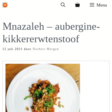
Ga
Menu
naar
de
Mnazaleh – aubergine-
inhoud
kikkererwtenstoof
12 juli 2021
door
Norbert Mergen