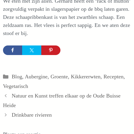
We eten met zijn allen. Gerhard heeft een ‘rack of mutton’
zorgvuldig verpakt in slagerspapier op de bbq laten garen.
Deze schaapribbenkast is van het zwartbles schaap. Een
zeldzaam ras. Het vlees is perfect sappig. En we aten deze
stoof er bij.
Categorieën
Blog
,
Aubergine
,
Groente
,
Kikkererwten
,
Recepten
,
Vegetarisch
Natuur en Kunst treffen elkaar op de Oude Buisse
Heide
Drinkbare rivieren