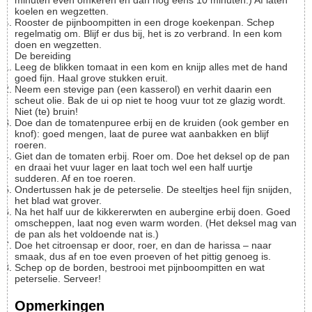
minuten even omkeren en dan nog eens 10 minuten.) Af laten
koelen en wegzetten.
Rooster de pijnboompitten in een droge koekenpan. Schep
regelmatig om. Blijf er dus bij, het is zo verbrand. In een kom
doen en wegzetten.
De bereiding
Leeg de blikken tomaat in een kom en knijp alles met de hand
goed fijn. Haal grove stukken eruit.
Neem een stevige pan (een kasserol) en verhit daarin een
scheut olie. Bak de ui op niet te hoog vuur tot ze glazig wordt.
Niet (te) bruin!
Doe dan de tomatenpuree erbij en de kruiden (ook gember en
knof): goed mengen, laat de puree wat aanbakken en blijf
roeren.
Giet dan de tomaten erbij. Roer om. Doe het deksel op de pan
en draai het vuur lager en laat toch wel een half uurtje
sudderen. Af en toe roeren.
Ondertussen hak je de peterselie. De steeltjes heel fijn snijden,
het blad wat grover.
Na het half uur de kikkererwten en aubergine erbij doen. Goed
omscheppen, laat nog even warm worden. (Het deksel mag van
de pan als het voldoende nat is.)
Doe het citroensap er door, roer, en dan de harissa – naar
smaak, dus af en toe even proeven of het pittig genoeg is.
Schep op de borden, bestrooi met pijnboompitten en wat
peterselie. Serveer!
Opmerkingen