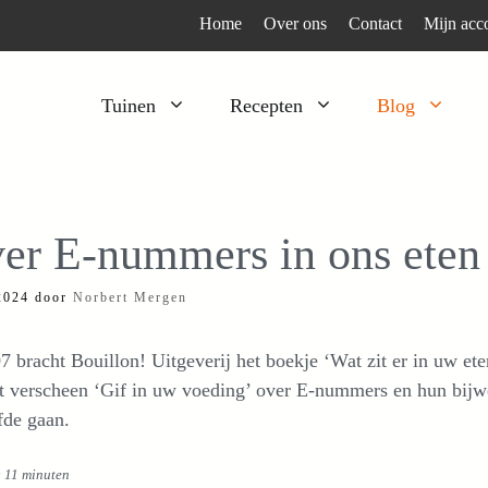
Home
Over ons
Contact
Mijn acc
Tuinen
Recepten
Blog
Heesters
Bijzonder en apart
Klimplanten
Kruiden
er E-nummers in ons eten
Kruiden
Peulgroenten
 2024
door
Norbert Mergen
Moestuin
Tomaten
Verfplanten
Vruchtgewassen
7 bracht Bouillon! Uitgeverij het boekje ‘Wat zit er in uw e
Voedselbos
Wortelgroenten
t verscheen ‘Gif in uw voeding’ over E-nummers en hun bijw
fde gaan.
Bladgroenten
: 11 minuten