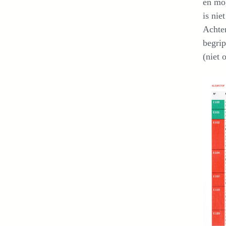
en mog
is nie
Achter
begrip
(niet 