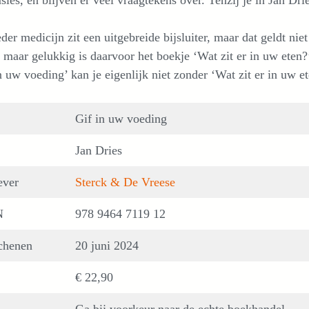
sies, en blijven er veel vraagtekens over. Tenzij je in Jan Drie
eder medicijn zit een uitgebreide bijsluiter, maar dat geldt 
 maar gelukkig is daarvoor het boekje ‘Wat zit er in uw eten?
n uw voeding’ kan je eigenlijk niet zonder ‘Wat zit er in uw 
Gif in uw voeding
Jan Dries
ever
Sterck & De Vreese
N
978 9464 7119 12
chenen
20 juni 2024
€ 22,90