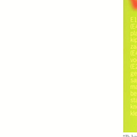
“Ik ko