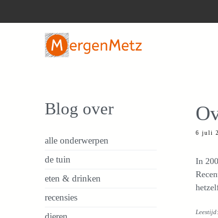
Ga
naar
de
inhoud
Blog over
Ov
6 juli
alle onderwerpen
de tuin
In 200
Recen
eten & drinken
hetzel
recensies
Leestijd
dieren