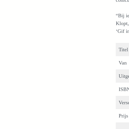
conlcu
“Bij i
Klopt,
‘Gif i
Titel
Van
Uitg
ISB
Vers
Prijs