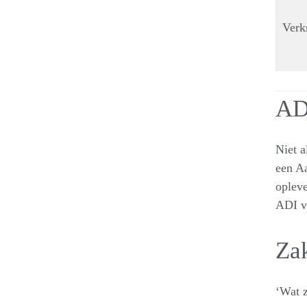
Verkr
AD
Niet a
een Aa
opleve
ADI vo
Za
‘Wat z