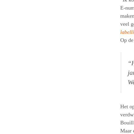
E-numm
maken,
veel g
labell
Op de 
“H
ja
We
Het op
verdwi
Bouill
Maar e