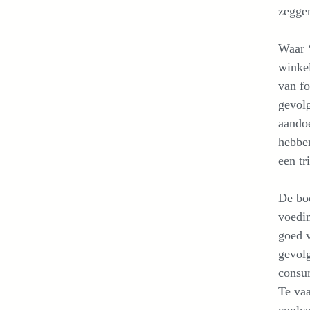
zegge
Waar ‘
winkel
van fo
gevol
aandoe
hebben
een tr
De boo
voedin
goed 
gevol
consum
Te va