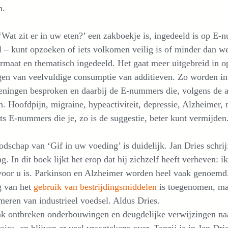
n.
Wat zit er in uw eten?’ een zakboekje is, ingedeeld is op E-
 – kunt opzoeken of iets volkomen veilig is of minder dan wel
rmaat en thematisch ingedeeld. Het gaat meer uitgebreid in 
gen van veelvuldige consumptie van additieven. Zo worden in
ningen besproken en daarbij de E-nummers die, volgens de au
. Hoofdpijn, migraine, hypeactiviteit, depressie, Alzheimer
its E-nummers die je, zo is de suggestie, beter kunt vermijden
dschap van ‘Gif in uw voeding’ is duidelijk. Jan Dries schrij
g. In dit boek lijkt het erop dat hij zichzelf heeft verheven: i
voor u is. Parkinson en Alzheimer worden heel vaak genoemd.
g van het
gebruik van bestrijdingsmiddelen
is toegenomen, maa
eren van industrieel voedsel. Aldus Dries.
ak ontbreken onderbouwingen en deugdelijke verwijzingen naa