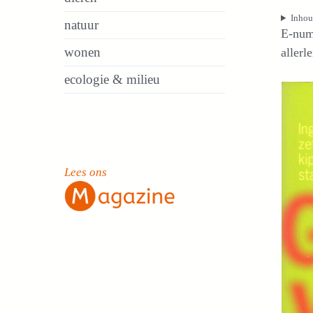
Inho
natuur
E-numm
wonen
allerl
ecologie & milieu
Lees ons