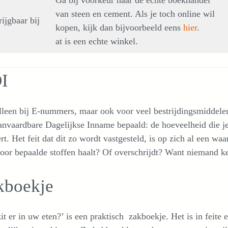
Ga bij voorkeur naar de echte boekhandel
van steen en cement. Als je toch online wil
ijgbaar bij
kopen, kijk dan bijvoorbeeld eens
hier
.
at is een echte winkel.
I
lleen bij E-nummers, maar ook voor veel bestrijdingsmiddelen
nvaardbare Dagelijkse Inname bepaald: de hoeveelheid die je
rt. Het feit dat dit zo wordt vastgesteld, is op zich al een wa
or bepaalde stoffen haalt? Of overschrijdt? Want niemand ken
kboekje
it er in uw eten?’ is een praktisch zakboekje. Het is in feit