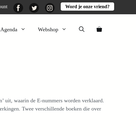
Facebook
Twitter
Instagram
ount
Word je onze vriend?
Agenda
Webshop
Veluwezomer
Aarde en mest
Activiteiten
Boeken
Mooi
ten’ uit, waarin de E-nummers worden verklaard.
Lekker
erkingen. Twee verschillende boeken die over