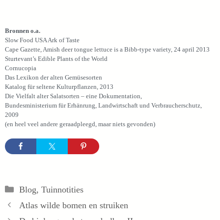
Bronnen o.a.
Slow Food USA Ark of Taste
Cape Gazette, Amish deer tongue lettuce is a Bibb-type variety, 24 april 2013
Sturtevant’s Edible Plants of the World
Cornucopia
Das Lexikon der alten Gemüsesorten
Katalog für seltene Kulturpflanzen, 2013
Die Vielfalt alter Salatsorten – eine Dokumentation,
Bundesministerium für Erhänrung, Landwirtschaft und Verbraucherschutz,
2009
(en heel veel andere geraadpleegd, maar niets gevonden)
Categorieën
Blog
,
Tuinnotities
Atlas wilde bomen en struiken