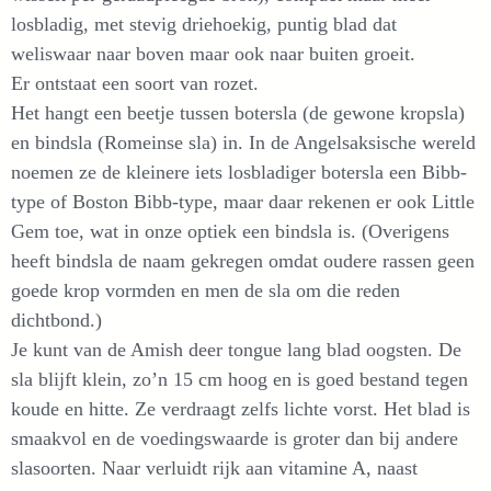
losbladig, met stevig driehoekig, puntig blad dat
weliswaar naar boven maar ook naar buiten groeit.
Er ontstaat een soort van rozet.
Het hangt een beetje tussen botersla (de gewone kropsla)
en bindsla (Romeinse sla) in. In de Angelsaksische wereld
noemen ze de kleinere iets losbladiger botersla een Bibb-
type of Boston Bibb-type, maar daar rekenen er ook Little
Gem toe, wat in onze optiek een bindsla is. (Overigens
heeft bindsla de naam gekregen omdat oudere rassen geen
goede krop vormden en men de sla om die reden
dichtbond.)
Je kunt van de Amish deer tongue lang blad oogsten. De
sla blijft klein, zo’n 15 cm hoog en is goed bestand tegen
koude en hitte. Ze verdraagt zelfs lichte vorst. Het blad is
smaakvol en de voedingswaarde is groter dan bij andere
slasoorten. Naar verluidt rijk aan vitamine A, naast