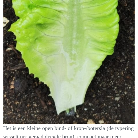
Het is een kleine open bind- of krop-/botersla (de typering
wisselt per geraadpleegde bron), compact maar meer