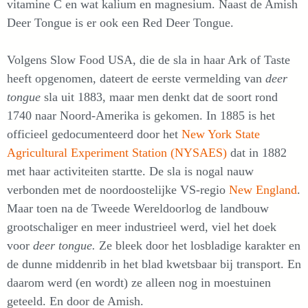
vitamine C en wat kalium en magnesium. Naast de Amish
Deer Tongue is er ook een Red Deer Tongue.
Volgens Slow Food USA, die de sla in haar Ark of Taste
heeft opgenomen, dateert de eerste vermelding van
deer
tongue
sla uit 1883, maar men denkt dat de soort rond
1740 naar Noord-Amerika is gekomen. In 1885 is het
officieel gedocumenteerd door het
New York State
Agricultural Experiment Station (NYSAES)
dat in 1882
met haar activiteiten startte. De sla is nogal nauw
verbonden met de noordoostelijke VS-regio
New England
.
Maar toen na de Tweede Wereldoorlog de landbouw
grootschaliger en meer industrieel werd, viel het doek
voor
deer tongue.
Ze bleek door het losbladige karakter en
de dunne middenrib in het blad kwetsbaar bij transport. En
daarom werd (en wordt) ze alleen nog in moestuinen
geteeld. En door de Amish.