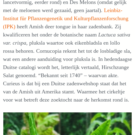
lancetvormig, eerder rond) en Des Melons (omdat gelijk
met de meloenen werd gezaaid, geen jaartal).
Leinbiz-
Institut für Pflanzengenetik und Kulturpflanzenforschung
(IPK)
heeft Amish deer tongue in haar zadenbank. Zij
kwalificeren het onder de botanische naam
Lactuca sativa
var. crispa
, pluksla waartoe ook eikenbladsla en lollo
rossa behoren. Cornucopia rekent het tot de losbladige sla,
wat een andere aanduiding voor pluksla is. In hedendaagse
Duitse catalogi wordt het, letterlijk vertaald, Hirschzunge
Salat genoemd. “Bekannt seit 1740” – waarvan akte.
Curieus is dat bij een Duitse zadenwebshop staat dat het
van de Amish uit Amerika stamt. Waarmee het cirkeltje
voor wat betreft deze zoektocht naar de herkomst rond is.