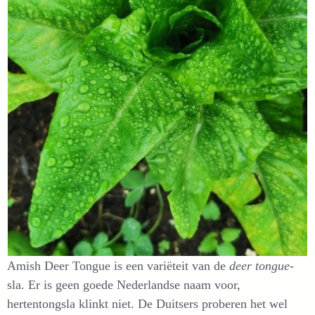
Amish Deer Tongue is een variëteit van de
deer tongue
-
sla. Er is geen goede Nederlandse naam voor,
hertentongsla klinkt niet. De Duitsers proberen het wel