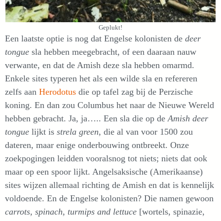
Geplukt!
Een laatste optie is nog dat Engelse kolonisten de
deer
tongue
sla hebben meegebracht, of een daaraan nauw
verwante, en dat de Amish deze sla hebben omarmd.
Enkele sites typeren het als een wilde sla en refereren
zelfs aan
Herodotus
die op tafel zag bij de Perzische
koning. En dan zou Columbus het naar de Nieuwe Wereld
hebben gebracht. Ja, ja….. Een sla die op de
Amish deer
tongue
lijkt is
strela green
, die al van voor 1500 zou
dateren, maar enige onderbouwing ontbreekt. Onze
zoekpogingen leidden vooralsnog tot niets; niets dat ook
maar op een spoor lijkt. Angelsaksische (Amerikaanse)
sites wijzen allemaal richting de Amish en dat is kennelijk
voldoende. En de Engelse kolonisten? Die namen gewoon
carrots, spinach, turmips and lettuce
[wortels, spinazie,