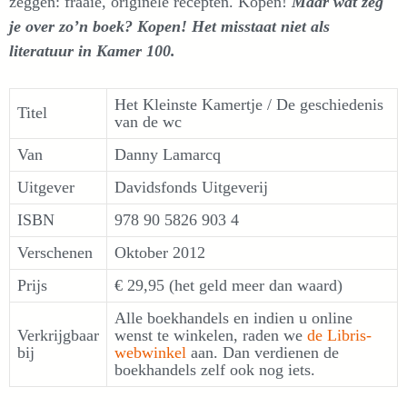
zeggen: fraaie, originele recepten. Kopen!
Maar wat zeg
je over zo’n boek? Kopen! Het misstaat niet als
literatuur in Kamer 100.
Het Kleinste Kamertje / De geschiedenis
Titel
van de wc
Van
Danny Lamarcq
Uitgever
Davidsfonds Uitgeverij
ISBN
978 90 5826 903 4
Verschenen
Oktober 2012
Prijs
€ 29,95 (het geld meer dan waard)
Alle boekhandels en indien u online
Verkrijgbaar
wenst te winkelen, raden we
de Libris-
bij
webwinkel
aan. Dan verdienen de
boekhandels zelf ook nog iets.