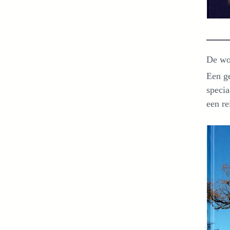
De wor
Een ge
specia
een re