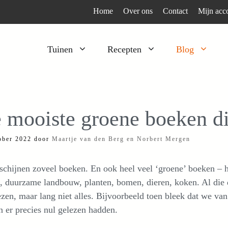
Home
Over ons
Contact
Mijn acc
Tuinen
Recepten
Blog
Heesters
Bijzonder en apart
Klimplanten
Kruiden
 mooiste groene boeken die
Kruiden
Peulgroenten
ober 2022
door
Maartje van den Berg en Norbert Mergen
Moestuin
Tomaten
Verfplanten
Vruchtgewassen
schijnen zoveel boeken. En ook heel veel ‘groene’ boeken – h
Voedselbos
Wortelgroenten
, duurzame landbouw, planten, bomen, dieren, koken. Al die 
ezen, maar lang niet alles. Bijvoorbeeld toen bleek dat we van
Bladgroenten
 er precies nul gelezen hadden.