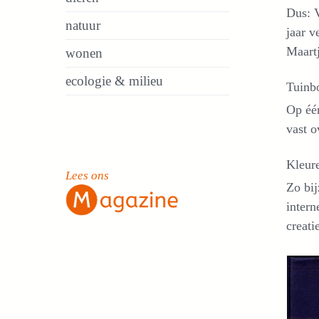
Dus: V
natuur
jaar v
Maartj
wonen
ecologie & milieu
Tuinb
Op één
vast o
Kleure
Lees ons
Zo bij
intern
creati