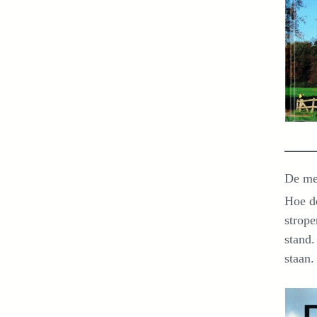
De me
Hoe de
strope
stand.
staan.