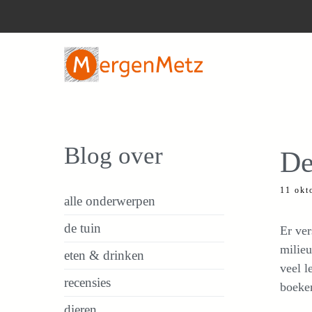
Ga
naar
de
inhoud
Blog over
De
11 okt
alle onderwerpen
de tuin
Er ver
milieu
eten & drinken
veel l
recensies
boeken
dieren