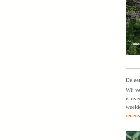
De eet
Wij ve
is ove
weelde
recens