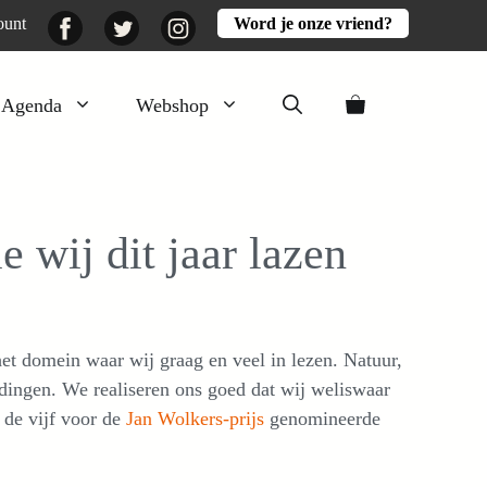
Facebook
Twitter
Instagram
ount
Word je onze vriend?
Agenda
Webshop
Veluwezomer
Aarde en mest
 wij dit jaar lazen
Activiteiten
Boeken
Mooi
et domein waar wij graag en veel in lezen. Natuur,
Lekker
dingen. We realiseren ons goed dat wij weliswaar
 de vijf voor de
Jan Wolkers-prijs
genomineerde