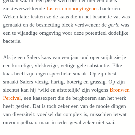
gedaan waarin een
gerle
werd besmet met een dosis
ziekteverwekkende
Listeria monocytogenes
bacteriën.
Weken later testten ze de kaas die in het besmette vat was
gemaakt en de besmetting bleek verdwenen: de
gerle
was
een te vijandige omgeving voor deze potentieel dodelijke
bacterie.
Als je een Salers kaas van een jaar oud opensnijdt zie je
een korrelige, vlekkerige, vettige gele substantie. Elke
kaas heeft zijn eigen specifieke smaak. Op zijn best
smaakt Salers vlezig, hartig, boterig en grassig. Op zijn
slechtst kan hij ‘wild en afstotelijk’ zijn volgens
Bronwen
Percival
, een kaasexpert die de bergboeren aan het werk
heeft gezien. Dat is toch zeker een van de mooie dingen
van diversiteit: voedsel dat complex is, misschien ietwat
onvoorspelbaar, maar in ieder geval zeker niet saai.