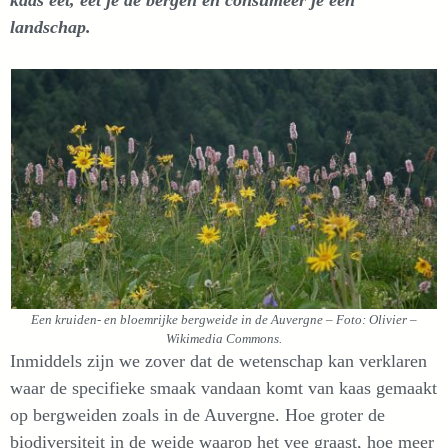
kaas eet, eet je de bergen en consumeer je een
landschap.
Een kruiden- en bloemrijke bergweide in de Auvergne – Foto: Olivier –
Wikimedia Commons.
Inmiddels zijn we zover dat de wetenschap kan verklaren
waar de specifieke smaak vandaan komt van kaas gemaakt
op bergweiden zoals in de Auvergne. Hoe groter de
biodiversiteit in de weide waarop het vee graast, hoe meer