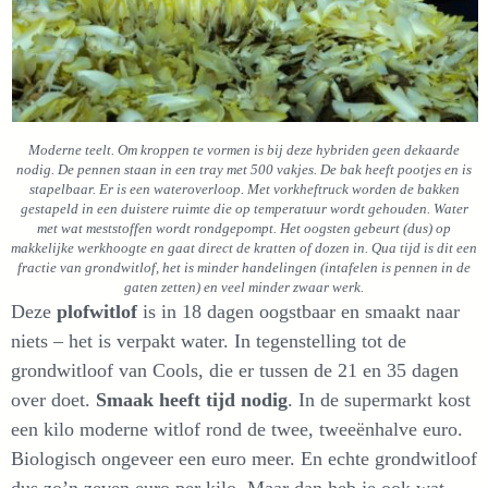
Moderne teelt. Om kroppen te vormen is bij deze hybriden geen dekaarde
nodig. De pennen staan in een tray met 500 vakjes. De bak heeft pootjes en is
stapelbaar. Er is een wateroverloop. Met vorkheftruck worden de
bakken
gestapeld in een duistere ruimte die op temperatuur wordt gehouden. Water
met wat meststoffen wordt rondgepompt. Het oogsten gebeurt (dus) op
makkelijke werkhoogte en gaat direct de kratten of dozen in. Qua tijd is dit een
fractie van grondwitlof, het is minder handelingen (intafelen is pennen in de
gaten zetten) en veel minder zwaar werk.
Deze
plofwitlof
is in 18 dagen oogstbaar en smaakt naar
niets – het is verpakt water. In tegenstelling tot de
grondwitloof van Cools, die er tussen de 21 en 35 dagen
over doet.
Smaak heeft tijd nodig
. In de supermarkt kost
een kilo moderne witlof rond de twee, tweeënhalve euro.
Biologisch ongeveer een euro meer. En echte grondwitloof