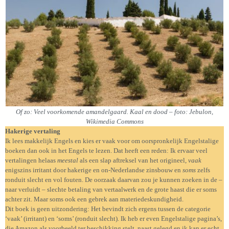
Of zo: Veel voorkomende amandelgaard. Kaal en dood – foto: Jebulon,
Wikimedia Commons
Hakerige vertaling
Ik lees makkelijk Engels en kies er vaak voor om oorspronkelijk Engelstalige
boeken dan ook in het Engels te lezen. Dat heeft een reden: Ik ervaar veel
vertalingen helaas
meestal
als een slap aftreksel van het origineel,
vaak
enigszins irritant door hakerige en on-Nederlandse zinsbouw en
soms
zelfs
ronduit slecht en vol fouten. De oorzaak daarvan zou je kunnen zoeken in de –
naar verluidt – slechte betaling van vertaalwerk en de grote haast die er soms
achter zit. Maar soms ook een gebrek aan materiedeskundigheid.
Dit boek is geen uitzondering: Het bevindt zich ergens tussen de categorie
‘vaak’ (irritant) en ‘soms’ (ronduit slecht). Ik heb er even Engelstalige pagina’s,
die Amazon als voorbeeld ter beschikking stelt, naast gelegd en ik kan er echt