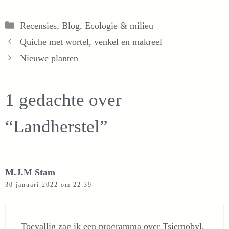
Categorieën
Recensies
,
Blog
,
Ecologie & milieu
Quiche met wortel, venkel en makreel
Nieuwe planten
1 gedachte over
“Landherstel”
M.J.M Stam
30 januari 2022 om 22:39
Toevallig zag ik een programma over Tsjernobyl.