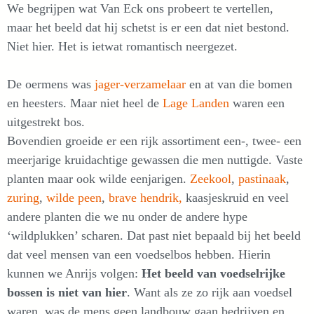
We begrijpen wat Van Eck ons probeert te vertellen,
maar het beeld dat hij schetst is er een dat niet bestond.
Niet hier. Het is ietwat romantisch neergezet.
De oermens was
jager-verzamelaar
en at van die bomen
en heesters. Maar niet heel de
Lage Landen
waren een
uitgestrekt bos.
Bovendien groeide er een rijk assortiment een-, twee- een
meerjarige kruidachtige gewassen die men nuttigde. Vaste
planten maar ook wilde eenjarigen.
Zeekool
,
pastinaak
,
zuring
,
wilde peen
,
brave hendrik,
kaasjeskruid en veel
andere planten die we nu onder de andere hype
‘wildplukken’ scharen. Dat past niet bepaald bij het beeld
dat veel mensen van een voedselbos hebben. Hierin
kunnen we Anrijs volgen:
Het beeld van voedselrijke
bossen is niet van hier
. Want als ze zo rijk aan voedsel
waren, was de mens geen landbouw gaan bedrijven en