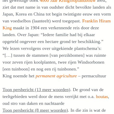
het geweldige boek
4000 Jaar Kringlooplandbouw
leest,
ziet dat met name in van oudsher dicht bevolkte landen als
Japan, Korea en China tot begin twintigste eeuw een vorm
van voedselbos (laanteelt) werd toegepast.
Franklin Hiram
King
maakt in 1904 een verkennende reis door deze
landen. Over Japan: “Iedere familie had bij elkaar
opgeteld ongeveer een hectare grond ter beschikking.”
We lezen vervolgens over uitgekiende plantschema’s:
“[…] tussen de stammen [van perzikbomen] was ruimte
voor zeven rijen koolplanten, twee rijen Windsorbonen
[een tuinboon] en nog een rij tuinbonen.”
King noemde het
permanent agriculture
– permacultuur
Toon persbericht (13 meer woorden)
. De grond van de
teeltgebieden werd door de mens verrijkt met o.a.
houtas
,
oud stro van daken en nachtaarde
Toon persbericht (8 meer woorden)
. In die zin is wat de