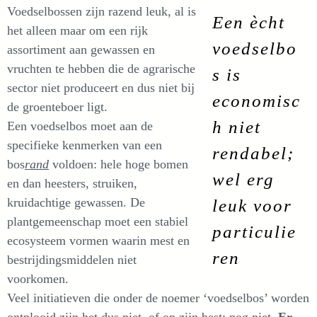
Voedselbossen zijn razend leuk, al is
Een ècht
het alleen maar om een rijk
voedselbo
assortiment aan gewassen en
vruchten te hebben die de agrarische
s is
sector niet produceert en dus niet bij
economisc
de groenteboer ligt.
h niet
Een voedselbos moet aan de
specifieke kenmerken van een
rendabel;
bos
rand
voldoen: hele hoge bomen
wel erg
en dan heesters, struiken,
kruidachtige gewassen. De
leuk voor
plantgemeenschap moet een stabiel
particulie
ecosysteem vormen waarin mest en
ren
bestrijdingsmiddelen niet
voorkomen.
Veel initiatieven die onder de noemer ‘voedselbos’ worden
ontplooid zijn het dus niet, of op zijn best: nog niet.
Er