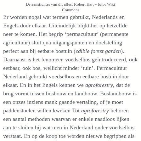
De aanstichter van dit alles: Robert Hart – foto: Wiki
Commons
Er worden nogal wat termen gebruikt, Nederlands en
Engels door elkaar. Uiteindelijk blijkt het op hetzelfde
neer te komen. Het begrip ‘permacultuur’ (permanente
agricultuur) sluit qua uitgangspunten en doelstelling
perfect aan bij eetbare bostuin (
edible forest garden
).
Daarnaast is het fenomeen voedselbos geïntroduceerd, ook
eetbaar, ook bos, wellicht minder ‘tuin’. Permacultuur
Nederland gebruikt voedselbos en eetbare bostuin door
elkaar. En in het Engels kennen we
agroforestry
, dat de
brug vormt tussen bosbouw en landbouw. Boslandbouw is
een onzes inziens mank gaande vertaling, of je moet
paddenstoelen willen kweken Tot
agroforestry
behoren
een aantal methoden waarvan er enkele naadloos lijken
aan te sluiten bij wat men in Nederland onder voedselbos
verstaat. En op de koop toe worden nieuwe begrippen als