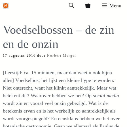
Ga
Menu
naar
de
Voedselbossen – de zin
inhoud
en de onzin
17 augustus 2016
door
Norbert Mergen
[Leestijd: ca. 15 minuten, maar dan weet u ook bijna
alles] Voedselbos, het lijkt een kleine hype te worden.
Niet onterecht, want het klinkt aantrekkelijk. Maar wat
betekent dit? Waarover hebben we het? Op
social media
wordt zin en vooral veel onzin gebezigd. Wat is de
betekenis ervan en is het werkelijk zo aantrekkelijk als
wordt voorgespiegeld? En eensklaps hebben we het over
botanische gastronomie. Gaan we allemaal als Paulus de