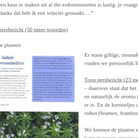
n keus te maken uit al die esdoornsoorten is lastig: je vraag
danks dat heb ik een selectie gemaakt….”
persbericht (50 meer woorden)
e planten
Er staan giftige, onsmak
vinden we persoonlijk h
Toon persbericht (23 m
– daarover staat dat he
en natuurlijk de
aronia
er is. En de kornoeljes
c
rubus
(bramen, frambo
We kunnen de planten va
laten passeren, maar we