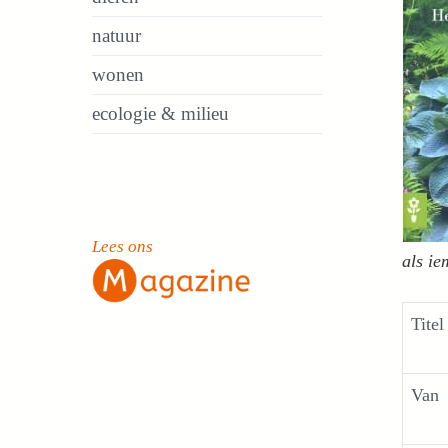
natuur
wonen
ecologie & milieu
Lees ons
als ie
Titel
Van