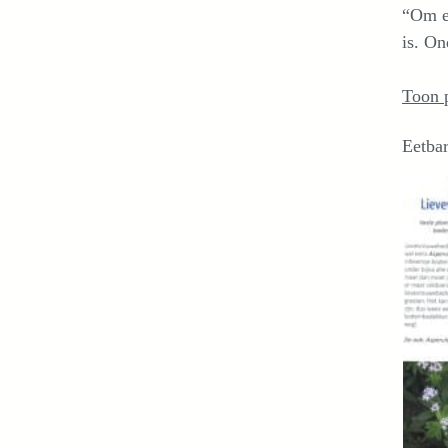
“Om ee
is. On
Toon 
Eetbar