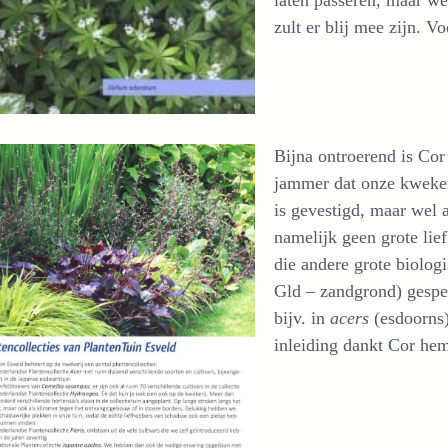
zult er blij mee zijn. V
Bijna ontroerend is Cor
jammer dat onze kweker
is gevestigd, maar wel 
namelijk geen grote li
die andere grote biolo
Gld – zandgrond) gespec
bijv. in
acers
(esdoorns)
inleiding dankt Cor hem