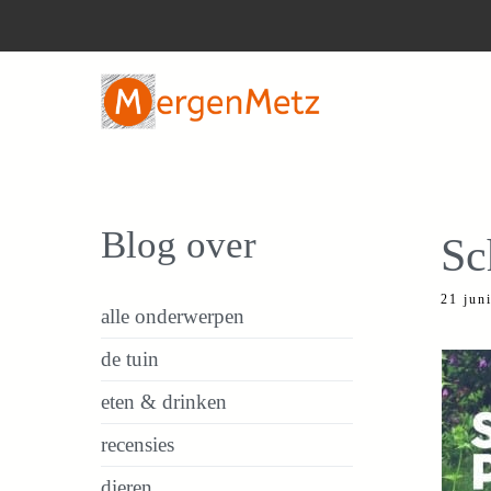
Ga
naar
de
inhoud
Blog over
Sc
21 jun
alle onderwerpen
de tuin
eten & drinken
recensies
dieren