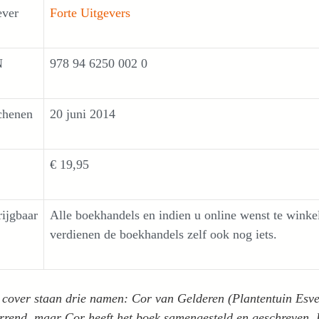
ever
Forte Uitgevers
N
978 94 625
chenen
20 juni 2014
€ 19,95
rijgbaar
Alle boekhandels en indien u online wenst te wink
verdienen de boekhandels zelf ook nog iets.
 cover staan drie namen: Cor van Gelderen (Plantentuin Es
rrend, maar Cor heeft het boek samengesteld en geschreven,