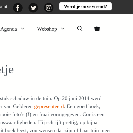
Facebook
Twitter
Instagram
ount
Word je onze vriend?
Agenda
Webshop
Veluwezomer
Aarde en mest
tje
Activiteiten
Boeken
Mooi
 stuk schaduw in de tuin. Op 20 juni 2014 werd
Lekker
r van Gelderen
gepresenteerd
. Een goed boek,
mooie foto’s (!) en fraai vormgegeven. Cor is een
swaardigheden. Hij schrijft prettig, op bijna
it boek leest, zou wensen dat zijn of haar tuin meer