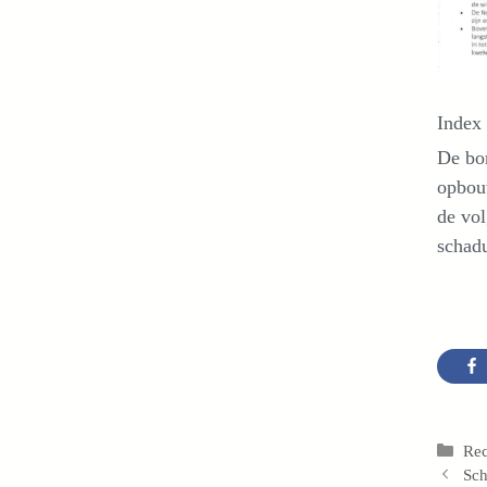
Index
De bom
opbouw
de vol
schadu
Cat
Rec
Sch