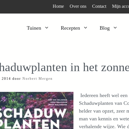
Home
Over ons
Contact
Mijn acc
Tuinen
Recepten
Blog
Heesters
Bijzonder en apart
Klimplanten
Kruiden
haduwplanten in het zonne
Kruiden
Peulgroenten
i 2014
door
Norbert Mergen
Moestuin
Tomaten
Verfplanten
Vruchtgewassen
Iedereen heeft wel een
Voedselbos
Wortelgroenten
Schaduwplanten van Co
helder van opzet, zeer 
Bladgroenten
man van kennis en weten
verhalende wijze. Wie d