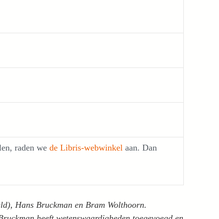
0 002 0
elen, raden we
de Libris-webwinkel
aan. Dan
veld), Hans Bruckman en Bram Wolthoorn.
 Bruckman heeft wetenswaardigheden toegevoegd en