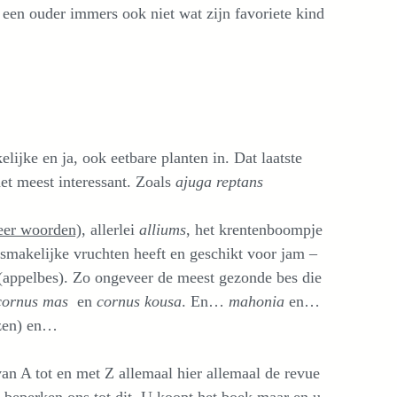
t een ouder immers ook niet wat zijn favoriete kind
elijke en ja, ook eetbare planten in. Dat laatste
et meest interessant. Zoals
ajuga reptans
eer woorden)
, allerlei
alliums
, het krentenboompje
t smakelijke vruchten heeft en geschikt voor jam –
(appelbes). Zo ongeveer de meest gezonde bes die
ornus mas
en
cornus kousa
. En…
mahonia
en…
zen) en…
n A tot en met Z allemaal hier allemaal de revue
 beperken ons tot dit. U koopt het boek maar en u