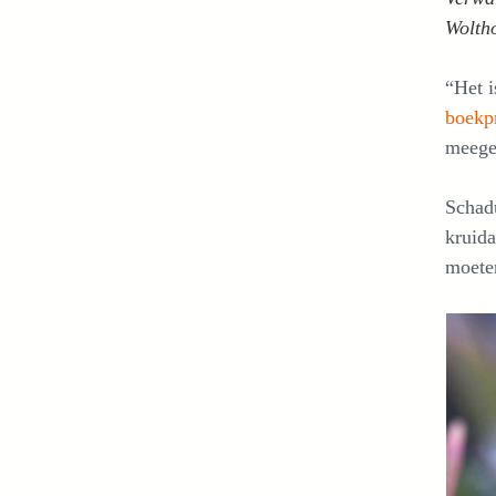
Woltho
“Het i
boekpr
meege
Schadu
kruida
moeten