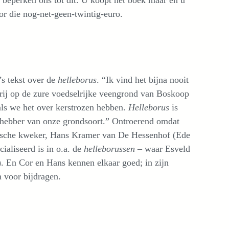
oor die nog-net-geen-twintig-euro.
’s tekst over de
helleborus
. “Ik vind het bijna nooit
ij op de zure voedselrijke veengrond van Boskoop
als we het over kerstrozen hebben.
Helleborus
is
efhebber van onze grondsoort.” Ontroerend omdat
gische kweker, Hans Kramer van De Hessenhof (Ede
ialiseerd is in o.a. de
helleborussen
– waar Esveld
. En Cor en Hans kennen elkaar goed; in zijn
 voor bijdragen.