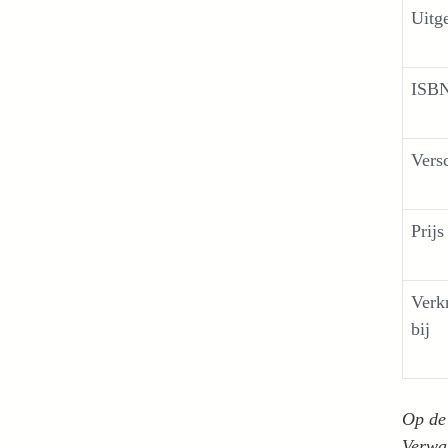
Uitg
ISB
Vers
Prijs
Verk
bij
Op de
Verwa