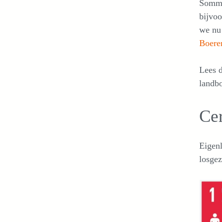
Sommig
bijvoo
we nu 
Boeren
Lees d
landbo
Ce
Eigenl
losgez