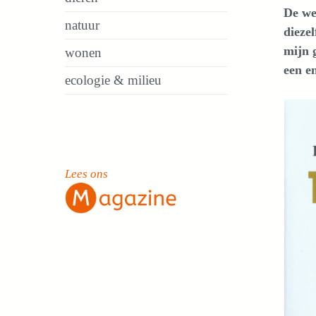
De we
natuur
dieze
mijn 
wonen
een en
ecologie & milieu
Lees ons