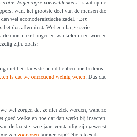
neratie Wageningse voedseldenkers
‘, staat op de
pers, want het grootste deel van de mensen die
e dan wel ecomodernistische zadel. ‘
Een
is het dus allerminst. Wel een lange serie
kaartenhuis enkel hoger en wankeler doen worden:
ezelig
zijn, zoals:
nog niet het flauwste benul hebben hoe bodems
eten is dat we ontzettend weinig weten
. Dus dat
 we wel zorgen dat ze niet ziek worden, want ze
iet goed welke en hoe dat dan werkt bij insecten.
van de laatste twee jaar, verstandig zijn geweest
voir van
zoönozen
kunnen zijn? Niets lees ik