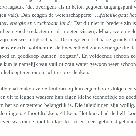
lvraagstuk (dat overigens als in beton gegoten uitgangspunt w
ngen valt). Dan zeggen de wetenschappers: ‘…
feitelijk gaat h
ter, energie en vruchtbaar land
.’ Dat dit niet in bredere zin 
ad een goede redacteur eruit moeten vissen). Maar, weten vele
zijn niet werkelijk schaars. De enige echt schaarse grondstoff
ie is er echt voldoende
; de hoeveelheid zonne-energie die de 
goed en goedkoop kunnen ‘oogsten’. En voldoende schoon zoe
ie kun je namelijk van vuil of zout water gewoon weer scho
 helicopteren en out-of-the-box denken.
allemaal maken ze de fout om bij hun eigen hoofdstukje een s
en uit te leggen waarom hun eigen kleine technofixje zo goed
 het zo ontzettend belangrijk is. Die inleidingen zijn wollig,
de dingen: 41hoofdtukken, 41 keer. Het boek had de helft kor
even was en de hoofdstukjes korter en meer gefocust gehoud