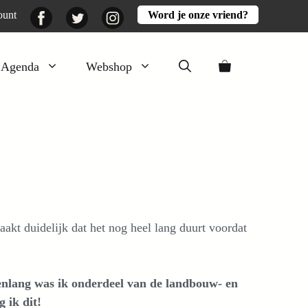
Facebook
Twitter
Instagram
ount
Word je onze vriend?
Agenda
Webshop
Veluwezomer
Aarde en mest
Activiteiten
Boeken
Mooi
kt duidelijk dat het nog heel lang duurt voordat
Lekker
renlang was ik onderdeel van de landbouw- en
g ik dit!