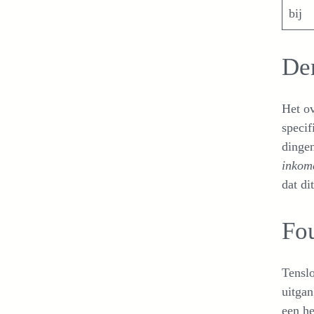
bij
De
Het ov
specif
dingen
inkom
dat di
Fo
Tenslo
uitgan
een he