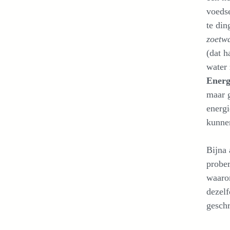
voedse
te di
zoetwa
(dat h
water 
Energ
maar 
energ
kunnen
Bijna 
prober
waarom
dezelf
geschr