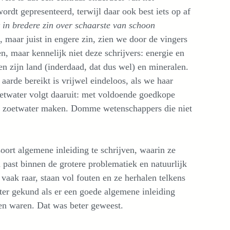
ordt gepresenteerd, terwijl daar ook best iets op af
et in bredere zin over schaarste van schoon
is, maar juist in engere zin, zien we door de vingers
n, maar kennelijk niet deze schrijvers: energie en
en zijn land (inderdaad, dat dus wel) en mineralen.
aarde bereikt is vrijwel eindeloos, als we haar
twater volgt daaruit: met voldoende goedkope
on zoetwater maken. Domme wetenschappers die niet
oort algemene inleiding te schrijven, waarin ze
 past binnen de grotere problematiek en natuurlijk
 vaak raar, staan vol fouten en ze herhalen telkens
ter gekund als er een goede algemene inleiding
en waren. Dat was beter geweest.