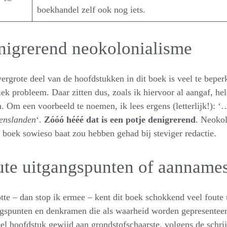
boekhandel zelf ook nog iets.
nigrerend neokolonialisme
ergrote deel van de hoofdstukken in dit boek is veel te beper
iek probleem. Daar zitten dus, zoals ik hiervoor al aangaf, h
. Om een voorbeeld te noemen, ik lees ergens (letterlijk!): ‘
enslanden
‘.
Zóóó hééé dat is een potje denigrerend
. Neokol
t boek sowieso baat zou hebben gehad bij steviger redactie.
ute uitgangspunten of aanname
tte – dan stop ik ermee – kent dit boek schokkend veel fout
gspunten en denkramen die als waarheid worden gepresenteerd
el hoofdstuk gewijd aan grondstofschaarste, volgens de schrij