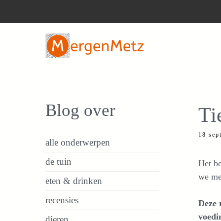
Ga
naar
de
inhoud
Blog over
Ti
18 sep
alle onderwerpen
de tuin
Het bo
we met
eten & drinken
recensies
Deze 
voedin
dieren