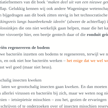
tiatiefnemers van dit boek ‘
maken deel uit van een nieuwe ge
flap. Gelukkig kennen wij ook andere Wageningse wetenschap
 bijgedragen aan dit boek zitten stevig in het technocratisch
kingsreis langs baanbrekende ideeën
‘ (alweer de achterflap) 
lossinkjes die ons niet werkelijk gaan helpen, maar die het 
ter visvoertje hier, een beetje gentech daar of die
ronduit gri
riën regenereren de bodem
we bacteriën inzetten om bodems te regenereren, terwijl we 
n, en ook niet hoe bacteriën werken –
het enige dat we wel w
ast wel goed (maar niet heus).
schalig insecten kweken
, laten we grootschalig insecten gaan kweken. En dan moeten
 allerlei virussen en bacteriën bij zich, maar we weten nog n
ien – ietsiepietsie misschien – zou het, gezien de ervaringen 
e schrijven of te onderzoeken over of insecten misschien reser