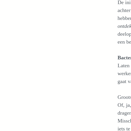
De ini
achter
hebben
ontdek
deelop
een be
Bacte
Laten 
werke
gaat v
Groot
Of, ja
dragen
Missch
iets t