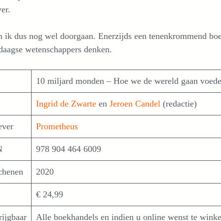
er.
n ik dus nog wel doorgaan. Enerzijds een tenenkrommend boe
daagse wetenschappers denken.
10 miljard monden – Hoe we de wereld gaan voede
Ingrid de Zwarte
en
Jeroen Candel
(redactie)
ever
Prometheus
N
978 904 464 6009
chenen
2020
€ 24,99
rijgbaar
Alle boekhandels en indien u online wenst te wink