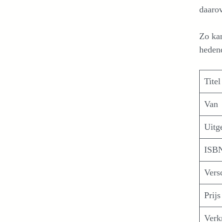
daarov
Zo ka
heden
Titel
Van
Uitg
ISB
Vers
Prijs
Verk