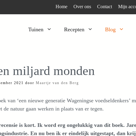
Home
Over ons
Contact
Mijn acc
Tuinen
Recepten
Blog
Heesters
Bijzonder en apart
Klimplanten
Kruiden
en miljard monden
Kruiden
Peulgroenten
tember 2021
door
Maartje van den Berg
Moestuin
Tomaten
Verfplanten
Vruchtgewassen
ek van ‘een nieuwe generatie Wageningse voedseldenkers’ maa
Voedselbos
Wortelgroenten
 de natuur gaan werken in plaats van er tegen.
Bladgroenten
recensie is kort. Ik word erg ongelukkig van dit boek. Ja
gsindustrie. En nu ben ik er eindelijk uitgestapt, dan krij