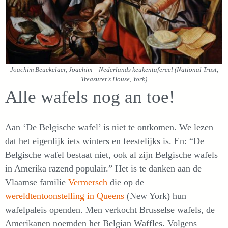
Joachim Beuckelaer, Joachim – Nederlands keukentafereel (National Trust,
Treasurer’s House, York)
Alle wafels nog an toe!
Aan ‘De Belgische wafel’ is niet te ontkomen. We lezen
dat het eigenlijk iets winters en feestelijks is. En: “De
Belgische wafel bestaat niet, ook al zijn Belgische wafels
in Amerika razend populair.” Het is te danken aan de
Vlaamse familie
Vermersch
die op de
wereldtentoonstelling in Queens
(New York) hun
wafelpaleis openden. Men verkocht Brusselse wafels, de
Amerikanen noemden het Belgian Waffles. Volgens