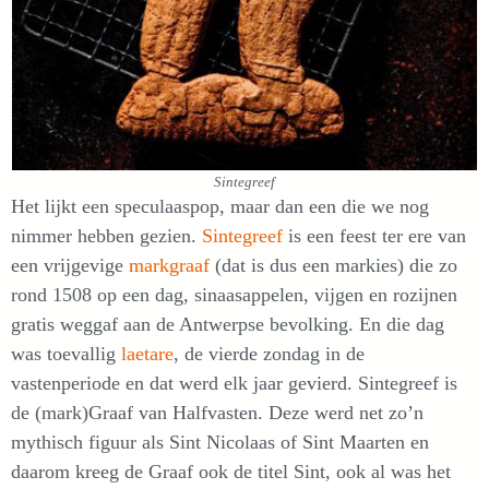
Sintegreef
Het lijkt een speculaaspop, maar dan een die we nog
nimmer hebben gezien.
Sintegreef
is een feest ter ere van
een vrijgevige
markgraaf
(dat is dus een markies) die zo
rond 1508 op een dag, sinaasappelen, vijgen en rozijnen
gratis weggaf aan de Antwerpse bevolking. En die dag
was toevallig
laetare
, de vierde zondag in de
vastenperiode en dat werd elk jaar gevierd. Sintegreef is
de (mark)Graaf van Halfvasten. Deze werd net zo’n
mythisch figuur als Sint Nicolaas of Sint Maarten en
daarom kreeg de Graaf ook de titel Sint, ook al was het