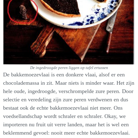
De ingedroogde peren liggen op tafel ertussen
De bakkemoezevlaai is een donkere vlaai, alsof er een
chocolademassa in zit. Maar niets is minder waar. Het zijn
hele oude, ingedroogde, verschrompelde zure peren. Door
selectie en veredeling zijn zure peren verdwenen en dus
bestaat ook de echte bakkemoezevlaai niet meer. Ons
voedsellandschap wordt schraler en schraler. Okay, we
importeren nu fruit uit verre landen, maar het is wel een
beklemmend gevoel: nooit meer echte bakkemoezevlaai.