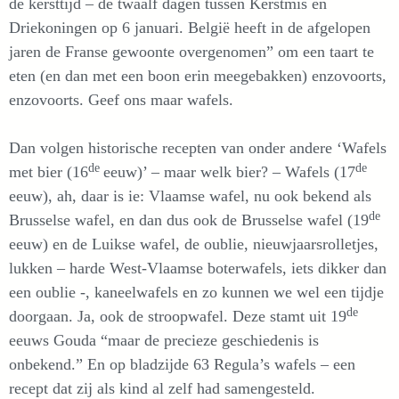
de kersttijd – de twaalf dagen tussen Kerstmis en
Driekoningen op 6 januari. België heeft in de afgelopen
jaren de Franse gewoonte overgenomen” om een taart te
eten (en dan met een boon erin meegebakken) enzovoorts,
enzovoorts. Geef ons maar wafels.
Dan volgen historische recepten van onder andere ‘Wafels
de
de
met bier (16
eeuw)’ – maar welk bier? – Wafels (17
eeuw), ah, daar is ie: Vlaamse wafel, nu ook bekend als
de
Brusselse wafel, en dan dus ook de Brusselse wafel (19
eeuw) en de Luikse wafel, de oublie, nieuwjaarsrolletjes,
lukken – harde West-Vlaamse boterwafels, iets dikker dan
een oublie -, kaneelwafels en zo kunnen we wel een tijdje
de
doorgaan. Ja, ook de stroopwafel. Deze stamt uit 19
eeuws Gouda “maar de precieze geschiedenis is
onbekend.” En op bladzijde 63 Regula’s wafels – een
recept dat zij als kind al zelf had samengesteld.