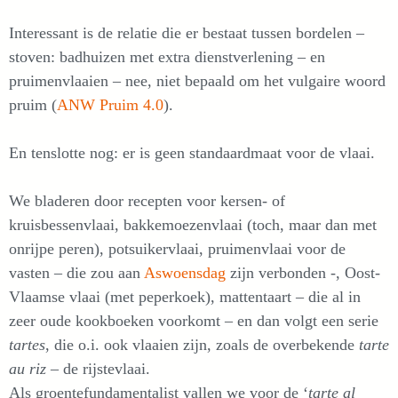
Interessant is de relatie die er bestaat tussen bordelen –
stoven: badhuizen met extra dienstverlening – en
pruimenvlaaien – nee, niet bepaald om het vulgaire woord
pruim (
ANW Pruim 4.0
).
En tenslotte nog: er is geen standaardmaat voor de vlaai.
We bladeren door recepten voor kersen- of
kruisbessenvlaai, bakkemoezenvlaai (toch, maar dan met
onrijpe peren), potsuikervlaai, pruimenvlaai voor de
vasten – die zou aan
Aswoensdag
zijn verbonden -, Oost-
Vlaamse vlaai (met peperkoek), mattentaart – die al in
zeer oude kookboeken voorkomt – en dan volgt een serie
tartes
, die o.i. ook vlaaien zijn, zoals de overbekende
tarte
au riz
– de rijstevlaai.
Als groentefundamentalist vallen we voor de ‘
tarte al