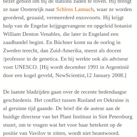
bezet gebied om bij de stations zaden te roven. Hij brengt
ze naar Oostenrijk naar
Schloss Lannach
, waar ze worden
geordend, gezaaid, vermeerderd enzovoorts. Hij krijgt
hulp van de Engelse krijgsgevangene en opgeleid botanist
William Denton Venables, die later in Engeland een
zaadhandel begint. En Büchner komt na de oorlog in
Zweden terecht, dan Zuid-Amerika, meest als docent
/professor in de genetica. En hij werkte ook als adviseur
voor UNESCO. [Hij wordt december 1991 in Argentinië
door een kogel geveld, NewScientist,12 January 2008.]
De laatste bladzijden gaan over de recente hedendaagse
geschiedenis. Het conflict tussen Rusland en Oekraine is
al geruime tijd gaande. De brief die de auteur aan de
huidige directeur van het Plant Instituut in Sint Petersburg
stuurt, om te vragen wat het voor haar betekent op de
positie van Vavilov te zitten, wordt niet beantwoord.