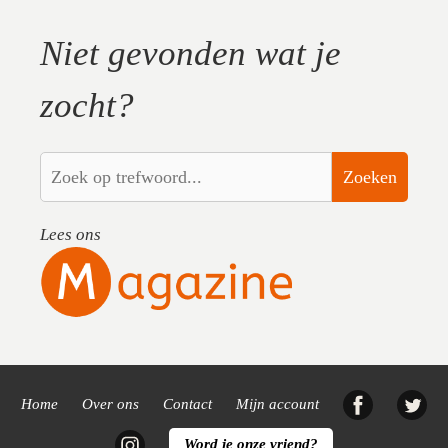
Niet gevonden wat je
zocht?
Zoeken
Lees ons
Facebook
Twi
Home
Over ons
Contact
Mijn account
Instagram
Word je onze vriend?