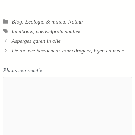
Categorieën
Blog
,
Ecologie & milieu
,
Natuur
Tags
landbouw
,
voedselproblematiek
Asperges garen in olie
De nieuwe Seizoenen: zonnedrogers, bijen en meer
Plaats een reactie
Reactie