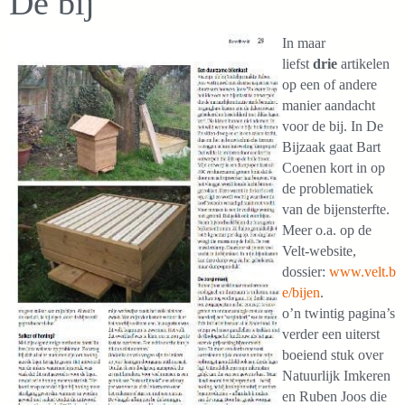
De bij
In maar
liefst
drie
artikelen
op een of andere
manier aandacht
voor de bij. In De
Bijzaak gaat Bart
Coenen kort in op
de problematiek
van de bijensterfte.
Meer o.a. op de
Velt-website,
dossier:
www.velt.b
e/bijen
.
o’n twintig pagina’s
verder een uiterst
boeiend stuk over
Natuurlijk Imkeren
en Ruben Joos die