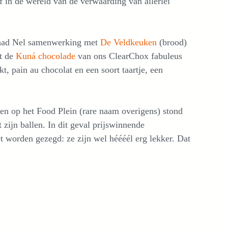
f in de wereld van de verwaarding van allerlei
 had Nel samenwerking met
De Veldkeuken
(brood)
t de
Kuná chocolade
van ons ClearChox fabuleus
, pain au chocolat en een soort taartje, een
en op het Food Plein (rare naam overigens) stond
 zijn ballen. In dit geval prijswinnende
t worden gezegd: ze zijn wel héééél erg lekker. Dat