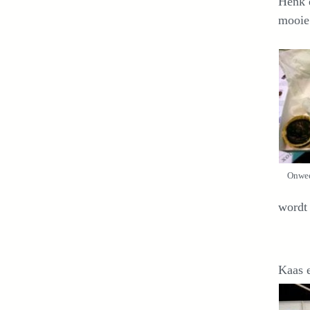
Henk e
mooie
Onwee
wordt 
Kaas 