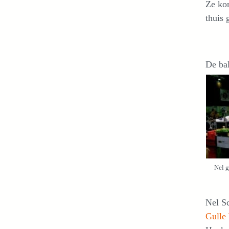
Ze ko
thuis
De ba
Nel g
Nel Sc
Gulle