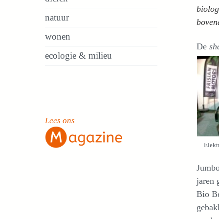
biolog
natuur
bovend
wonen
De
sh
ecologie & milieu
Lees ons
Elekt
Jumbo,
jaren 
Bio Be
gebakk