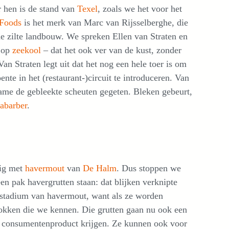
 hen is de stand van
Texel
, zoals we het voor het
 Foods
is het merk van Marc van Rijsselberghe, die
e zilte landbouw. We spreken Ellen van Straten en
k op
zeekool
– dat het ook ver van de kust, zonder
Van Straten legt uit dat het nog een hele toer is om
nte in het (restaurant-)circuit te introduceren. Van
me de gebleekte scheuten gegeten. Bleken gebeurt,
rabarber
.
tig met
havermout
van
De Halm
. Dus stoppen we
een pak havergrutten staan: dat blijken verknipte
rstadium van havermout, want als ze worden
lokken die we kennen. Die grutten gaan nu ook een
ls consumentenproduct krijgen. Ze kunnen ook voor