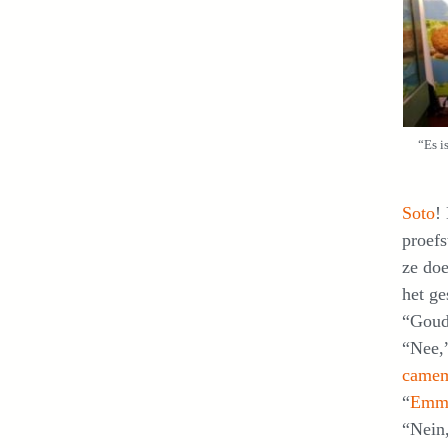
“Es i
Soto
!
proefs
ze doe
het ge
“Goud
“Nee,”
camem
“
Emme
“Nein,