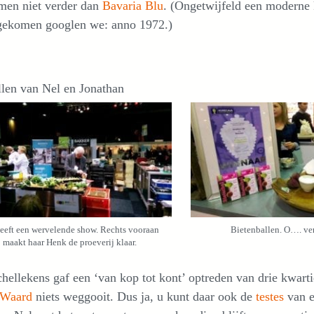
men niet verder dan
Bavaria Blu
. (Ongetwijfeld een moderne 
 gekomen googlen we: anno 1972.)
llen van Nel en Jonathan
eeft een wervelende show. Rechts vooraan
Bietenballen. O…. ver
maakt haar Henk de proeverij klaar.
hellekens gaf een ‘van kop tot kont’ optreden van drie kwartie
 Waard
niets weggooit. Dus ja, u kunt daar ook de
testes
van e