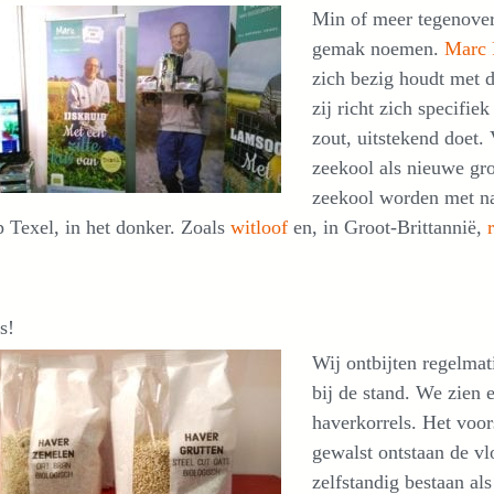
Min of meer tegenover
gemak noemen.
Marc
zich bezig houdt met d
zij richt zich specifie
zout, uitstekend doet. 
zeekool als nieuwe groe
zeekool worden met na
 Texel, in het donker. Zoals
witloof
en, in Groot-Brittannië,
s!
Wij ontbijten regelma
bij de stand. We zien 
haverkorrels. Het voo
gewalst ontstaan de v
zelfstandig bestaan a