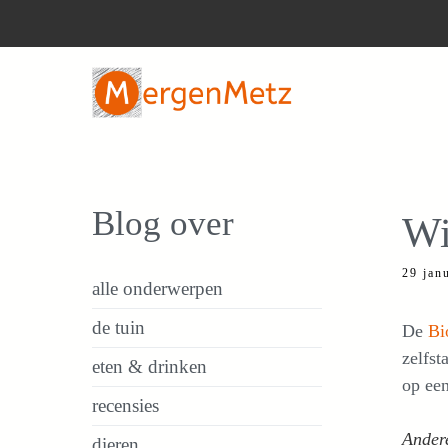
Ga
naar
de
inhoud
Blog over
Wi
29 jan
alle onderwerpen
de tuin
De
Bi
zelfst
eten & drinken
op een
recensies
Andere
dieren