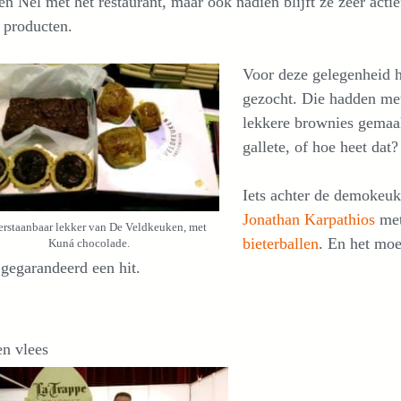
n Nel met het restaurant, maar ook nadien blijft ze zeer actie
 producten.
Voor deze gelegenheid
gezocht. Die hadden me
lekkere brownies gemaakt
gallete, of hoe heet dat?
Iets achter de demokeuk
Jonathan Karpathios
met
rstaanbaar lekker van De Veldkeuken, met
bieterballen
. En het moe
Kuná chocolade.
gegarandeerd een hit.
en vlees