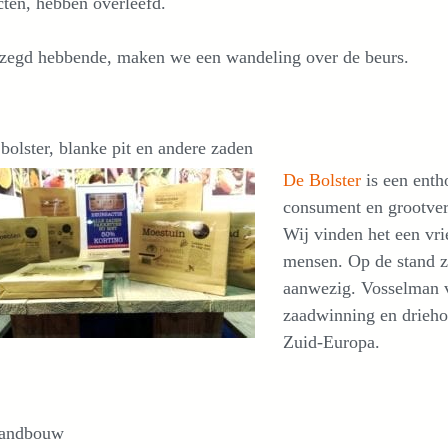
ten, hebben overleefd.
ezegd hebbende, maken we een wandeling over de beurs.
olster, blanke pit en andere zaden
De Bolster
is een enth
consument en grootver
Wij vinden het een vrie
mensen. Op de stand 
aanwezig. Vosselman v
zaadwinning en driehon
Zuid-Europa.
 landbouw