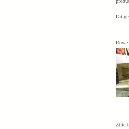
produc
Dit g
Ruwe b
Zilte