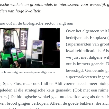
ische winkels en groothandels te interesseren voor werkelijk
ien van hoge kwaliteit.
ake out
in de biologische sector vangt aan
Over het algemeen valt h
bedrijven als Ekoplaza 
(supermarkten van groot
kwaliteitindicatie is. A
we juist niet datgene w
out is immers gaande. D
bevestigd. Genoemde gr
risch voertuig met een eigen aardige naam.
supermarktketens ingeno
 Spar, Plus, maar ook Lidl en Aldi voeren steeds meer biolo
geleden al die strategische keus gemaakt. (Ook met een ruim
urs.) De biologische winkel gaat nu dezelfde weg als de zelf
en brood gingen verkopen. Alleen de goede bakkers, die zich