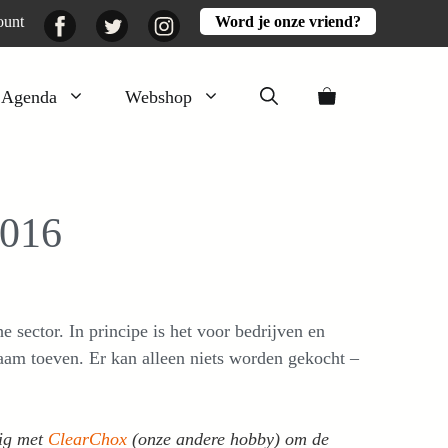
Facebook
Twitter
Instagram
ount
Word je onze vriend?
Agenda
Webshop
Veluwezomer
Aarde en mest
2016
Activiteiten
Boeken
Mooi
 sector. In principe is het voor bedrijven en
Lekker
aam toeven. Er kan alleen niets worden gekocht –
zig met
ClearChox
(onze andere hobby) om de