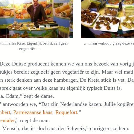
st mir alles Käse. Eigenlijk ben ik zelf geen
…. maar verkoop graag deze ve
vegetariër…..
 Deze Duitse producent kennen we van ons bezoek van vorig ja
tukjes bereidt zegt zelf geen vegetariër te zijn. Maar wel ma
n sterk denken aan deze hamburger. De Kreta stick is vet. D
sprek gaat over welke kaas nu eigenlijk typisch Duits is.
a. Edam,” zegt de dame.
 antwoorden we, “Dat zijn Nederlandse kazen. Jullie kopiëre
bert
,
Parmezaanse kaas
,
Roquefort
.”
ntaler
,” roept de man.
 Mensch, das ist doch aus der Schweiz,” corrigeert ze hem.