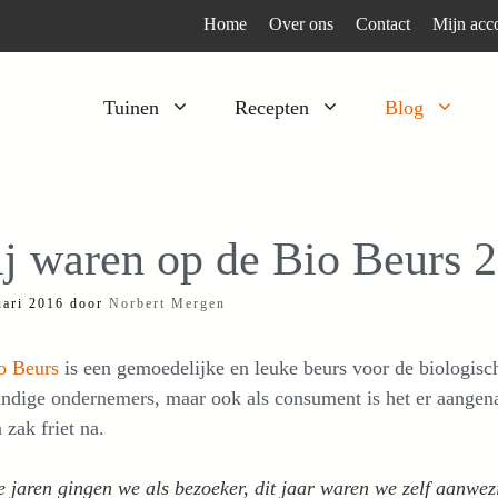
Home
Over ons
Contact
Mijn acc
Tuinen
Recepten
Blog
Heesters
Bijzonder en apart
Klimplanten
Kruiden
j waren op de Bio Beurs 
Kruiden
Peulgroenten
uari 2016
door
Norbert Mergen
Moestuin
Tomaten
Verfplanten
Vruchtgewassen
o Beurs
is een gemoedelijke en leuke beurs voor de biologische
Voedselbos
Wortelgroenten
andige ondernemers, maar ook als consument is het er aangen
 zak friet na.
Bladgroenten
 jaren gingen we als bezoeker, dit jaar waren we zelf aanwe