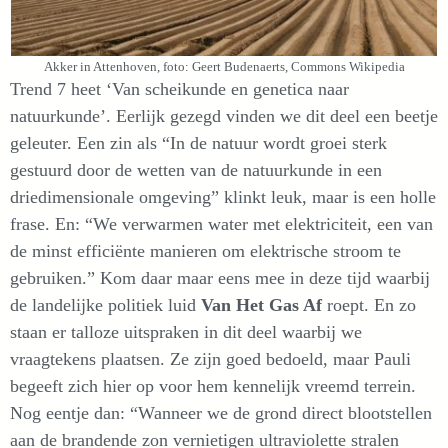
Akker in Attenhoven, foto: Geert Budenaerts, Commons Wikipedia
Trend 7 heet ‘Van scheikunde en genetica naar
natuurkunde’. Eerlijk gezegd vinden we dit deel een beetje
geleuter. Een zin als “In de natuur wordt groei sterk
gestuurd door de wetten van de natuurkunde in een
driedimensionale omgeving” klinkt leuk, maar is een holle
frase. En: “We verwarmen water met elektriciteit, een van
de minst efficiënte manieren om elektrische stroom te
gebruiken.” Kom daar maar eens mee in deze tijd waarbij
de landelijke politiek luid
Van Het Gas Af
roept. En zo
staan er talloze uitspraken in dit deel waarbij we
vraagtekens plaatsen. Ze zijn goed bedoeld, maar Pauli
begeeft zich hier op voor hem kennelijk vreemd terrein.
Nog eentje dan: “Wanneer we de grond direct blootstellen
aan de brandende zon vernietigen ultraviolette stralen