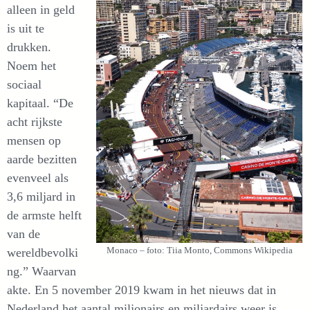
alleen in geld
is uit te
drukken.
Noem het
sociaal
kapitaal. “De
acht rijkste
mensen op
aarde bezitten
evenveel als
3,6 miljard in
de armste helft
van de
Monaco – foto: Tiia Monto, Commons Wikipedia
wereldbevolki
ng.” Waarvan
akte. En 5 november 2019 kwam in het nieuws dat in
Nederland het aantal miljonairs en miljardairs weer is