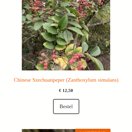
Chinese Szechuanpeper (Zanthoxylum simulans)
€
12,50
Bestel