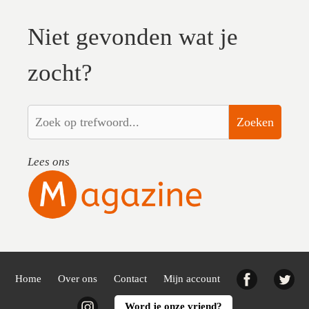
Niet gevonden wat je
zocht?
Zoeken
Lees ons
Facebook
Twi
Home
Over ons
Contact
Mijn account
Instagram
Word je onze vriend?