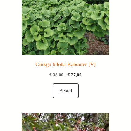
Ginkgo biloba Kabouter [V]
Oorspronkelijke
Huidige
€
38,00
€
27,00
prijs
prijs
was:
is:
Bestel
€ 38,00.
€ 27,00.