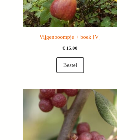
Vijgenboompje + boek [V]
€
15,00
Bestel