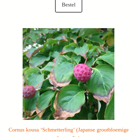
was:
is:
Bestel
€ 49,50.
€ 40,00.
Cornus kousa ‘Schmetterling’ (Japanse grootbloemige