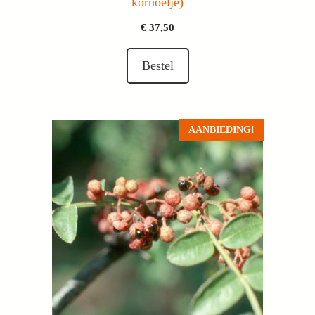
kornoelje)
€
37,50
Bestel
AANBIEDING!