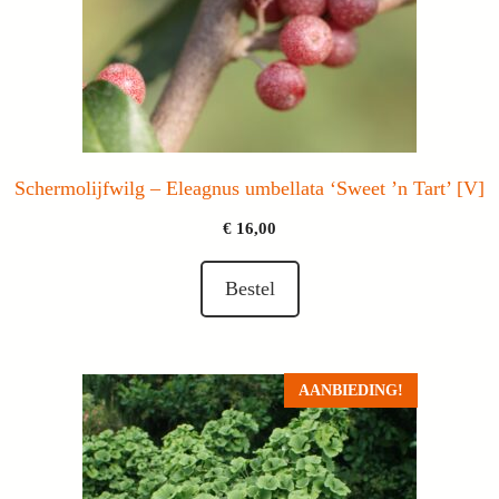
Schermolijfwilg – Eleagnus umbellata ‘Sweet ’n Tart’ [V]
€
16,00
Bestel
AANBIEDING!