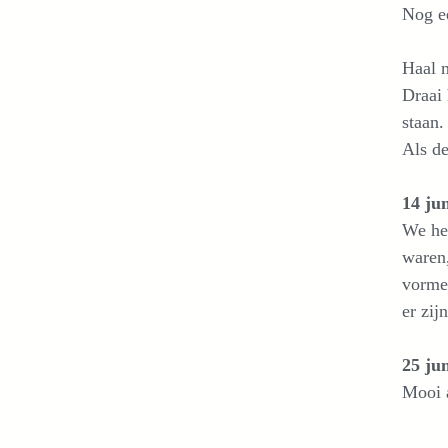
Nog ee
Haal m
Draai 
staan.
Als de
14 ju
We heb
waren,
vormen
er zijn
25 ju
Mooi a