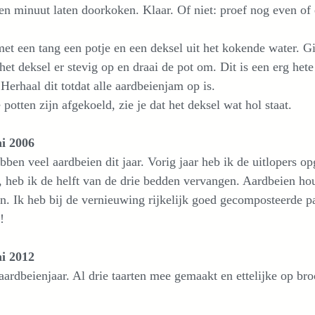
n minuut laten doorkoken. Klaar. Of niet: proef nog even of 
et een tang een potje en een deksel uit het kokende water. G
het deksel er stevig op en draai de pot om. Dit is een erg he
 Herhaal dit totdat alle aardbeienjam op is.
 potten zijn afgekoeld, zie je dat het deksel wat hol staat.
ni 2006
ben veel aardbeien dit jaar. Vorig jaar heb ik de uitlopers o
 heb ik de helft van de drie bedden vervangen. Aardbeien hou
. Ik heb bij de vernieuwing rijkelijk goed gecomposteerde p
!
ni 2012
ardbeienjaar. Al drie taarten mee gemaakt en ettelijke op b