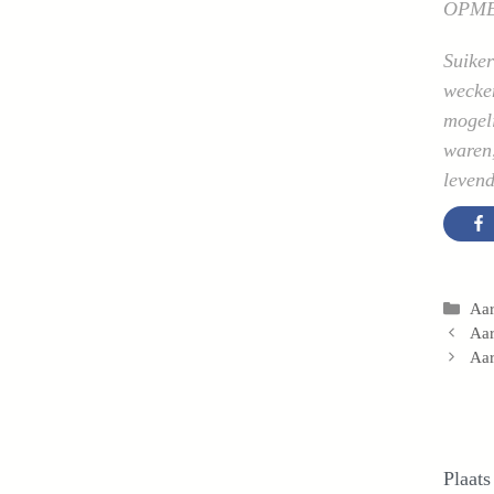
OPM
Suiker
wecken
mogel
waren,
levend
Cat
Aar
Aar
Aar
Plaats