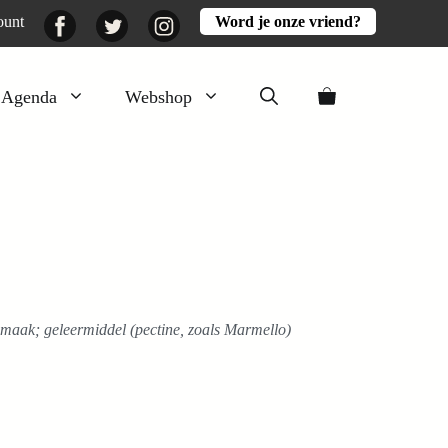
Facebook
Twitter
Instagram
ount
Word je onze vriend?
Agenda
Webshop
Veluwezomer
Aarde en mest
Activiteiten
Boeken
Mooi
 smaak; geleermiddel (pectine, zoals Marmello)
Lekker