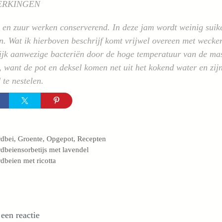
ERKINGEN
 en zuur werken conserverend. In deze jam wordt weinig suik
. Wat ik hierboven beschrijf komt vrijwel overeen met wecke
ijk aanwezige bacteriën door de hoge temperatuur van de ma
 want de pot en deksel komen net uit het kokend water en zijn
 te nestelen.
egorieën
dbei
,
Groente
,
Opgepot
,
Recepten
dbeiensorbetijs met lavendel
dbeien met ricotta
 een reactie