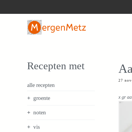
Ga
naar
de
inhoud
Recepten met
Aa
27 nov
alle recepten
x gr aa
groente
noten
vis