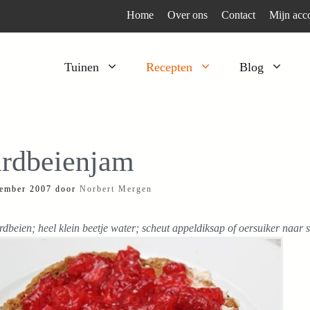
Home
Over ons
Contact
Mijn acc
Tuinen
Recepten
Blog
Heesters
Bijzonder en apart
Klimplanten
Kruiden
rdbeienjam
Kruiden
Peulgroenten
ember 2007
door
Norbert Mergen
Moestuin
Tomaten
Verfplanten
Vruchtgewassen
rdbeien; heel klein beetje water; scheut appeldiksap of oersuiker naar
Voedselbos
Wortelgroenten
Bladgroenten