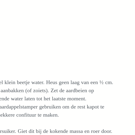
el klein beetje water. Heus geen laag van een ½ cm.
aanbakken (of zoiets). Zet de aardbeien op
nde water laten tot het laatste moment.
 aardappelstamper gebruiken om de rest kapot te
lekkere confituur te maken.
uiker. Giet dit bij de kokende massa en roer door.