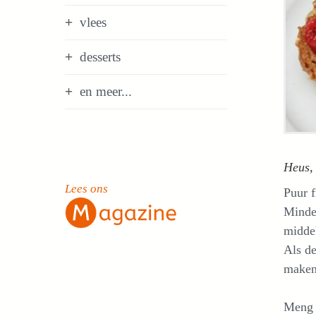
vlees
desserts
en meer...
Heus, 
Lees ons
Puur f
Minder
middel
Als de
maken.
Meng d