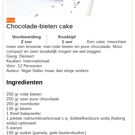
Print
Chocolade-bieten cake
Voorbereiding
Kooktijd
2
uur
1
uur
Een cake, misschien
meer een brownie, met rode bieten en pure chocolade. Mooi
compact en zeer smakelijk mogen we wel zeggen
Gang:
Dessert
Keuken:
Internationaal
Voor
:
12
Personen
Auteur
:
Nigel Salter maar dan ietsje anders
Ingredienten
250
gr
rode bieten
250
gr
zeer pure chocolade
200
gr
roomboter
135
gr
bloem
1
theel
bakpoeder
1
pietsie
natriumbicarbonaat c.q. dubbelkoolzure soda (baking
soda)
optioneel
5
eieren
190
gr
suiker (panela, gele basterdsuiker)