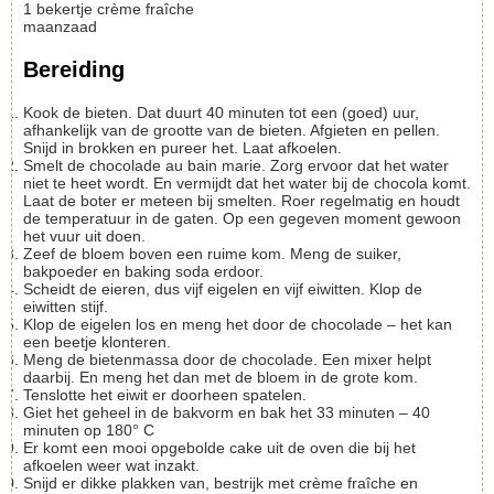
1
bekertje
crème fraîche
maanzaad
Bereiding
Kook de bieten. Dat duurt 40 minuten tot een (goed) uur,
afhankelijk van de grootte van de bieten. Afgieten en pellen.
Snijd in brokken en pureer het. Laat afkoelen.
Smelt de chocolade au bain marie. Zorg ervoor dat het water
niet te heet wordt. En vermijdt dat het water bij de chocola komt.
Laat de boter er meteen bij smelten. Roer regelmatig en houdt
de temperatuur in de gaten. Op een gegeven moment gewoon
het vuur uit doen.
Zeef de bloem boven een ruime kom. Meng de suiker,
bakpoeder en baking soda erdoor.
Scheidt de eieren, dus vijf eigelen en vijf eiwitten. Klop de
eiwitten stijf.
Klop de eigelen los en meng het door de chocolade – het kan
een beetje klonteren.
Meng de bietenmassa door de chocolade. Een mixer helpt
daarbij. En meng het dan met de bloem in de grote kom.
Tenslotte het eiwit er doorheen spatelen.
Giet het geheel in de bakvorm en bak het 33 minuten – 40
minuten op 180° C
Er komt een mooi opgebolde cake uit de oven die bij het
afkoelen weer wat inzakt.
Snijd er dikke plakken van, bestrijk met crème fraîche en