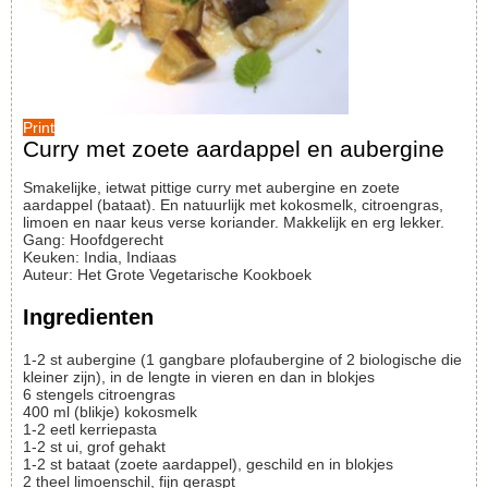
Print
Curry met zoete aardappel en aubergine
Smakelijke, ietwat pittige curry met aubergine en zoete
aardappel (bataat). En natuurlijk met kokosmelk, citroengras,
limoen en naar keus verse koriander. Makkelijk en erg lekker.
Gang:
Hoofdgerecht
Keuken:
India, Indiaas
Auteur
:
Het Grote Vegetarische Kookboek
Ingredienten
1-2
st
aubergine (1 gangbare plofaubergine of 2 biologische die
kleiner zijn), in de lengte in vieren en dan in blokjes
6
stengels
citroengras
400
ml
(blikje) kokosmelk
1-2
eetl
kerriepasta
1-2
st
ui, grof gehakt
1-2
st
bataat (zoete aardappel), geschild en in blokjes
2
theel
limoenschil, fijn geraspt