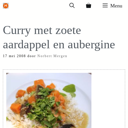
Ga
Menu
naar
de
Curry met zoete
inhoud
aardappel en aubergine
17 mei 2008
door
Norbert Mergen