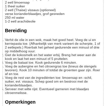
2
eetl
limoensap
1
theel
suiker
2
eetl
(Thaise) vissaus (optioneel)
verse korianderblaadjes, grof gesneden
250
ml
water
1-2
eetl
arachideolie
Bereiding
Verhit de olie in een wok, maak het goed heet. Voeg de ui en
kerriepasta toe. (Afhankelijk van merk varieert de scherpte, 1 of
2 eetlepels.) Roerbak het geheel gedurende een minuut of drie
op middelhoog vuur.
Giet de kokosmelk en het water erbij. Breng het weer aan de
kook en laat het een minuut of 5 pruttelen.
Voeg de bataat toe. Kook gedurende 6 minuten.
Voeg de aubergine en het citroengras toe (kneus de stengels
tevoren). Kook 10 minuten of totdat de groenten gaar zijn. Roer
af en toe.
Voeg de rest van de ingrediënten toe: limoensap en -schil,
suiker, evt. vissaus. Schep goed om en bestrooi met de
korianderblaadjes.
Serveer met witte rijst. Eventueel garneren met blaadjes
citroenmelisse.
Opmerkingen