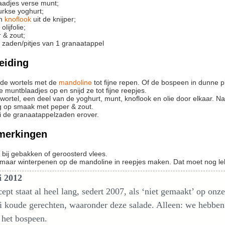
aadjes verse munt;
urkse yoghurt;
en
knoflook
uit de knijper;
 olijfolie;
 & zout;
: zaden/pitjes van 1 granaatappel
eiding
 de wortels met de
mandoline
tot fijne repen. Of de bospeen in dunne p
e muntblaadjes op en snijd ze tot fijne reepjes.
wortel, een deel van de yoghurt, munt, knoflook en olie door elkaar. N
 op smaak met peper & zout.
i de granaatappelzaden erover.
merkingen
bij gebakken of geroosterd vlees.
maar winterpenen op de mandoline in reepjes maken. Dat moet nog lekk
i 2012
cept staat al heel lang, sedert 2007, als ‘niet gemaakt’ op o
ei koude gerechten, waaronder deze salade. Alleen: we hebben
het bospeen.