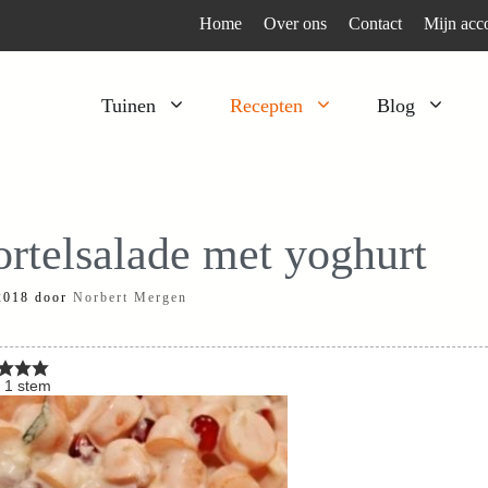
Home
Over ons
Contact
Mijn acc
Tuinen
Recepten
Blog
Heesters
Bijzonder en apart
Klimplanten
Kruiden
rtelsalade met yoghurt
Kruiden
Peulgroenten
 2018
door
Norbert Mergen
Moestuin
Tomaten
Verfplanten
Vruchtgewassen
Voedselbos
Wortelgroenten
n
1
stem
Bladgroenten