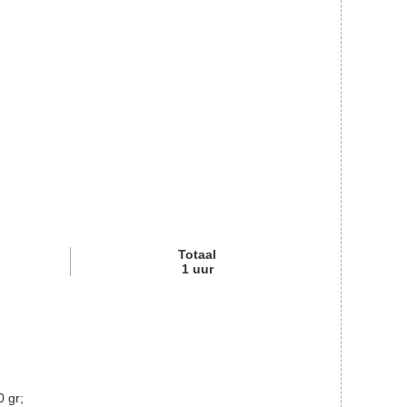
Totaal
1
uur
 gr;