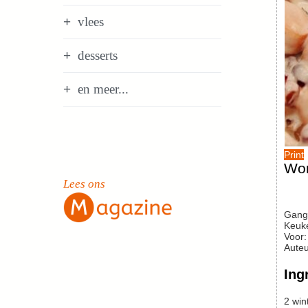
vlees
desserts
en meer...
Print
Wor
Lees ons
Gang
Keuk
Voor
Auteu
Ing
2
win