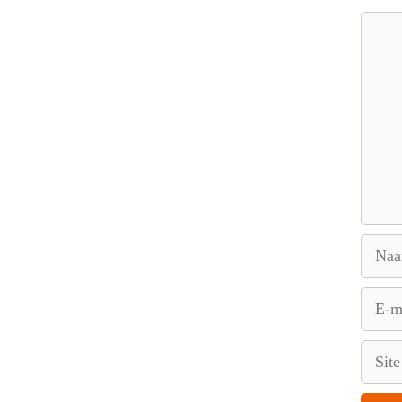
Reacti
Naam
E-
mail
Site