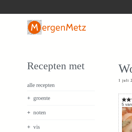
Ga
naar
de
inhoud
Recepten met
Wo
1 juli
alle recepten
groente
5
va
noten
vis