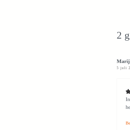
2 g
Marij
5 juli
In
he
B