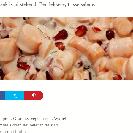
ak is uitstekend. Een lekkere, frisse salade.
egorieën
cepten
,
Groente
,
Vegetarisch
,
Wortel
mels doen het beter in de stad
en met lupine