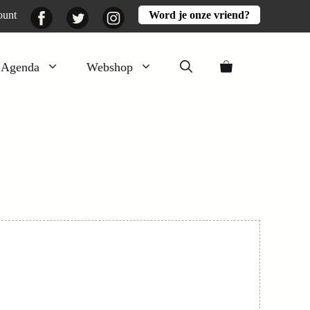
Facebook
Twitter
Instagram
ount
Word je onze vriend?
Agenda
Webshop
Veluwezomer
Aarde en mest
Activiteiten
Boeken
Mooi
Lekker