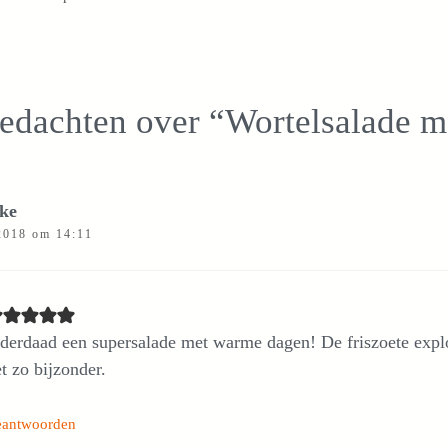
edachten over “Wortelsalade m
ke
 2018 om 14:11
derdaad een supersalade met warme dagen! De friszoete explos
t zo bijzonder.
eantwoorden