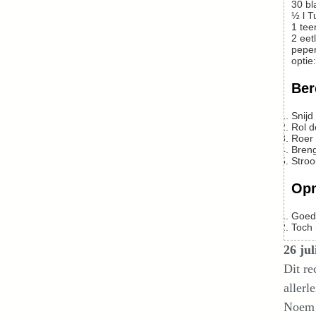
30
bl
½
l
T
1
te
2
eetl
peper
optie
Ber
Snijd
Rol d
Roer 
Breng
Stroo
Op
Goed 
Toch 
26 jul
Dit re
allerl
Noem 