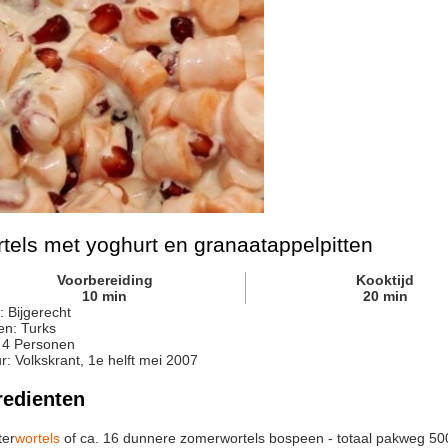
tels met yoghurt en granaatappelpitten
Voorbereiding
Kooktijd
10
min
20
min
:
Bijgerecht
en:
Turks
:
4
Personen
r
:
Volkskrant, 1e helft mei 2007
redienten
ter
wortels
of ca. 16 dunnere zomerwortels
bospeen - totaal pakweg 500