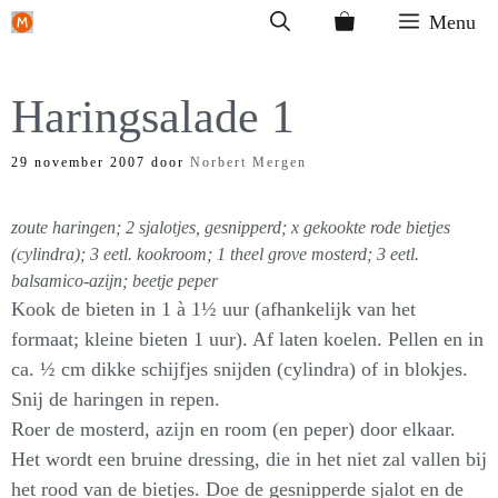
Ga
Menu
naar
de
Haringsalade 1
inhoud
29 november 2007
door
Norbert Mergen
zoute haringen; 2 sjalotjes, gesnipperd; x gekookte rode bietjes
(cylindra); 3 eetl. kookroom; 1 theel grove mosterd; 3 eetl.
balsamico-azijn; beetje peper
Kook de bieten in 1 à 1½ uur (afhankelijk van het
formaat; kleine bieten 1 uur). Af laten koelen. Pellen en in
ca. ½ cm dikke schijfjes snijden (cylindra) of in blokjes.
Snij de haringen in repen.
Roer de mosterd, azijn en room (en peper) door elkaar.
Het wordt een bruine dressing, die in het niet zal vallen bij
het rood van de bietjes. Doe de gesnipperde sjalot en de