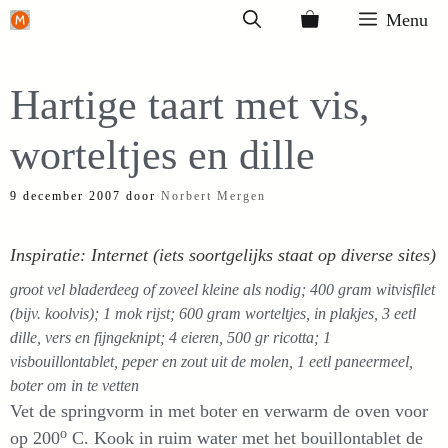
Ga
Menu
naar
de
Hartige taart met vis,
inhoud
worteltjes en dille
9 december 2007
door
Norbert Mergen
Inspiratie: Internet (iets soortgelijks staat op diverse sites)
groot vel bladerdeeg of zoveel kleine als nodig; 400 gram witvisfilet
(bijv. koolvis); 1 mok rijst; 600 gram worteltjes, in plakjes, 3 eetl
dille, vers en fijngeknipt; 4 eieren, 500 gr ricotta; 1
visbouillontablet, peper en zout uit de molen, 1 eetl paneermeel,
boter om in te vetten
Vet de springvorm in met boter en verwarm de oven voor
o
op 200
C. Kook in ruim water met het bouillontablet de