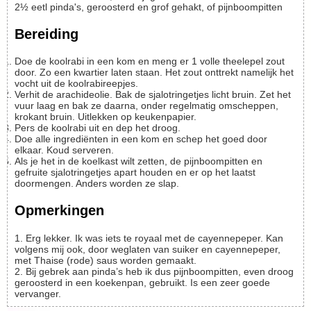
2½
eetl
pinda's, geroosterd en grof gehakt, of pijnboompitten
Bereiding
Doe de koolrabi in een kom en meng er 1 volle theelepel zout
door. Zo een kwartier laten staan. Het zout onttrekt namelijk het
vocht uit de koolrabireepjes.
Verhit de arachideolie. Bak de sjalotringetjes licht bruin. Zet het
vuur laag en bak ze daarna, onder regelmatig omscheppen,
krokant bruin. Uitlekken op keukenpapier.
Pers de koolrabi uit en dep het droog.
Doe alle ingrediënten in een kom en schep het goed door
elkaar. Koud serveren.
Als je het in de koelkast wilt zetten, de pijnboompitten en
gefruite sjalotringetjes apart houden en er op het laatst
doormengen. Anders worden ze slap.
Opmerkingen
1. Erg lekker. Ik was iets te royaal met de cayennepeper. Kan
volgens mij ook, door weglaten van suiker en cayennepeper,
met Thaise (rode) saus worden gemaakt.
2. Bij gebrek aan pinda’s heb ik dus pijnboompitten, even droog
geroosterd in een koekenpan, gebruikt. Is een zeer goede
vervanger.