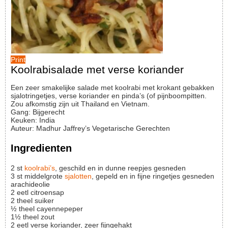
Print
Koolrabisalade met verse koriander
Een zeer smakelijke salade met koolrabi met krokant gebakken
sjalotringetjes, verse koriander en pinda’s (of pijnboompitten.
Zou afkomstig zijn uit Thailand en Vietnam.
Gang:
Bijgerecht
Keuken:
India
Auteur
:
Madhur Jaffrey’s Vegetarische Gerechten
Ingredienten
2
st
koolrabi’s
, geschild en in dunne reepjes gesneden
3
st
middelgrote
sjalotten
, gepeld en in fijne ringetjes gesneden
arachideolie
2
eetl
citroensap
2
theel
suiker
½
theel
cayennepeper
1½
theel
zout
2
eetl
verse koriander, zeer fijngehakt