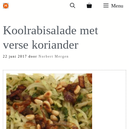
Ga
Menu
naar
de
Koolrabisalade met
inhoud
verse koriander
22 juni 2017
door
Norbert Mergen