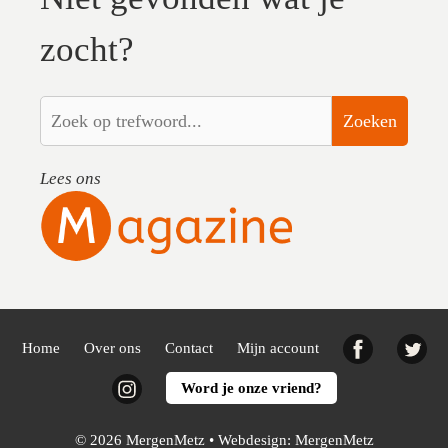
zocht?
Zoeken
Lees ons
Facebook
Twi
Home
Over ons
Contact
Mijn account
Instagram
Word je onze vriend?
© 2026 MergenMetz • Webdesign:
MergenMetz