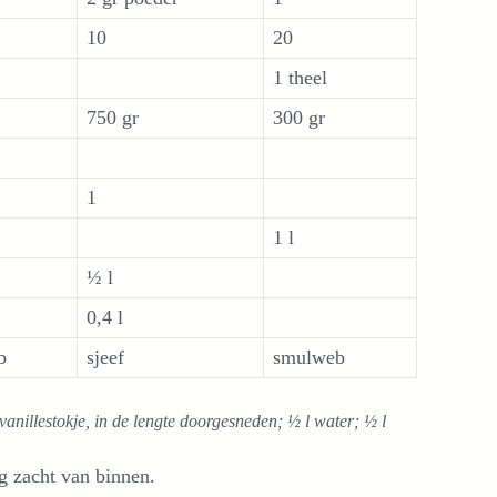
10
20
1 theel
750 gr
300 gr
1
1 l
½ l
0,4 l
b
sjeef
smulweb
anillestokje, in de lengte doorgesneden; ½ l water; ½ l
g zacht van binnen.