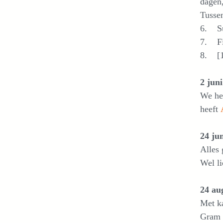
dagen
Tusse
6. Su
7. Fil
8. [1]
2 jun
We heb
heeft
24 ju
Alles 
Wel li
24 au
Met ka
Gram r