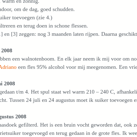
, warm en zonnig.
ndoor, om de dag, goed schudden.
iker toevoegen (zie 4.)
treren en terug doen in schone flessen.
 en [3] zeggen: nog 3 maanden laten rijpen. Daarna geschik
i 2008
ben een walnotenboom. En elk jaar neem ik mij voor om noci
Adriano
een fles 95% alcohol voor mij meegenomen. Een vrie
ni 2008
gedaan t/m 4. Het spul staat wel warm 210 – 240 C, afhankeli
cht. Tussen 24 juli en 24 augustus moet ik suiker toevoegen en
gustus 2008
asdoek gefilterd. Het is een bruin vocht geworden dat, ook zo
ietsuiker toegevoegd en terug gedaan in de grote fles. Ik weet