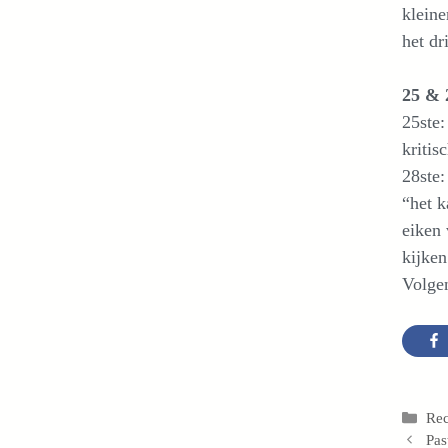
kleine
het dr
25 & 
25ste:
kritis
28ste:
“het k
eiken 
kijken
Volgen
Cat
Re
Pas