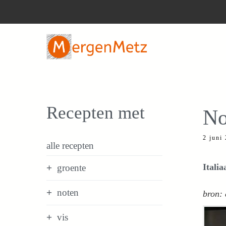
Ga
naar
de
inhoud
Recepten met
No
2 juni
alle recepten
Itali
groente
noten
bron: 
vis