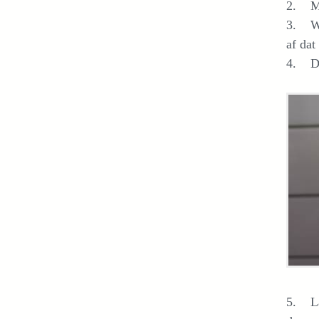
2. Maa
3. Was
af dat
4. Doe
5. Laa