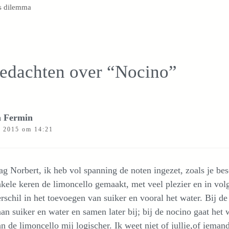
s dilemma
gedachten over “Nocino”
 Fermin
i 2015 om 14:21
g Norbert, ik heb vol spanning de noten ingezet, zoals je besc
kele keren de limoncello gemaakt, met veel plezier en in vol
rschil in het toevoegen van suiker en vooral het water. Bij de
an suiker en water en samen later bij; bij de nocino gaat het w
n de limoncello mij logischer. Ik weet niet of jullie,of iema