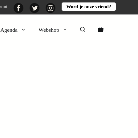
Facebook
Twitter
Instagram
ount
Word je onze vriend?
Agenda
Webshop
Veluwezomer
Aarde en mest
Activiteiten
Boeken
Mooi
Lekker