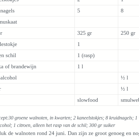
dnagels
5
8
muskaat
r
325 gr
250 gr
lestokje
1
en schil
1 (rasp)
a of
brandewijn
1 l
alcohol
½ l
r
½ l
slowfood
smulwe
ept:30 groene walnoten, in kwarten; 2 kaneelstokjes; 8 kruidnagels; 1 v
ohol; 1 citroen, alleen het rasp van de schil; 300 gr suiker
k de walnoten rond 24 juni. Dan zijn ze groot genoeg en no