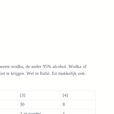
n neemt wodka, de ander 95% alcohol. Wodka of
iet te krijgen. Wel in Italië. En makkelijk ook.
[3]
[4]
30
8
2 gr poeder
1