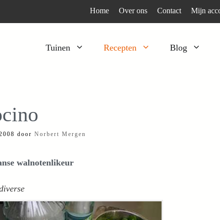
Home
Over ons
Contact
Mijn acc
Tuinen
Recepten
Blog
Heesters
Bijzonder en apart
Klimplanten
Kruiden
cino
Kruiden
Peulgroenten
 2008
door
Norbert Mergen
Moestuin
Tomaten
Verfplanten
Vruchtgewassen
aanse walnotenlikeur
Voedselbos
Wortelgroenten
diverse
Bladgroenten