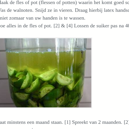
k de fles of pot (flessen of potten) waarin het komt goed s
 de walnoten. Snijd ze in vieren. Draag hierbij latex hand
 niet zomaar van uw handen is te wassen.
 alles in de fles of pot. [2] & [4] Lossen de suiker pas na 4
t minstens een maand staan. [1] Spreekt van 2 maanden. [2]