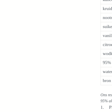
krui
noot
suike
vanil
citro
wodk
95% 
wate
bron
Ons rec
95% alc
1. Plu