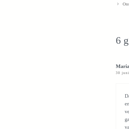
On
6 
Maria
30 jun
Da
en
ve
ga
va