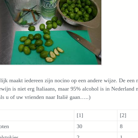
lijk maakt iedereen zijn nocino op een andere wijze. De ee
wijn is niet erg Italiaans, maar 95% alcohol is in Nederland n
ls u of uw vrienden naar Italië gaan…..)
[1]
[2]
oten
30
8
elstokjes
2
1