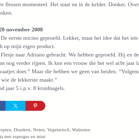
re flessen momenteel. Het staat nu in de kelder. Donker. O
inken.
28 november 2008
 De eerste nocino geproefd. Lekker, maar het idee dat het iet
ch op mijn eigen product.
 Flesje naar Adriano gebracht. We hebben geproefd. Hij en de
an nog verder rijpen. Ik ken een vrouw die het wel acht jaar la
vaatjes doet.” Maar die hebben we geen van beiden. “Volgend
 wie de lekkerste maakt.”
d jaar 5 i.p.v. 8 kruidnagels.
egorieën
cepten
,
Dranken
,
Noten
,
Vegetarisch
,
Walnoten
ta met asperges en mint