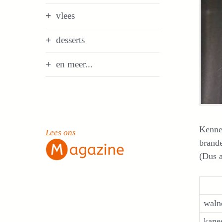
vlees
desserts
en meer...
Kenne
Lees ons
brande
(Dus a
waln
kane