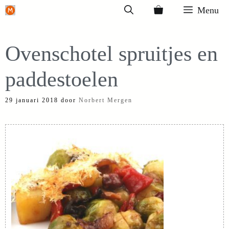
Ga
Menu
naar
de
Ovenschotel spruitjes en
inhoud
paddestoelen
29 januari 2018
door
Norbert Mergen