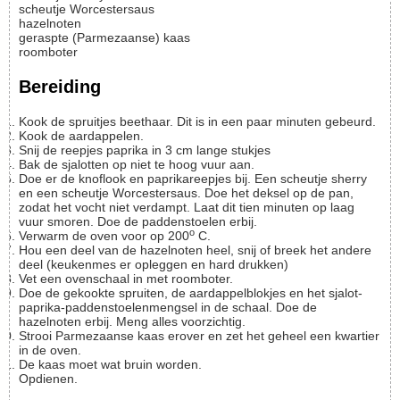
scheutje
Worcestersaus
hazelnoten
geraspte (Parmezaanse) kaas
roomboter
Bereiding
Kook de spruitjes beethaar. Dit is in een paar minuten gebeurd.
Kook de aardappelen.
Snij de reepjes paprika in 3 cm lange stukjes
Bak de sjalotten op niet te hoog vuur aan.
Doe er de knoflook en paprikareepjes bij. Een scheutje sherry
en een scheutje Worcestersaus. Doe het deksel op de pan,
zodat het vocht niet verdampt. Laat dit tien minuten op laag
vuur smoren. Doe de paddenstoelen erbij.
o
Verwarm de oven voor op 200
C.
Hou een deel van de hazelnoten heel, snij of breek het andere
deel (keukenmes er opleggen en hard drukken)
Vet een ovenschaal in met roomboter.
Doe de gekookte spruiten, de aardappelblokjes en het sjalot-
paprika-paddenstoelenmengsel in de schaal. Doe de
hazelnoten erbij. Meng alles voorzichtig.
Strooi Parmezaanse kaas erover en zet het geheel een kwartier
in de oven.
De kaas moet wat bruin worden.
Opdienen.