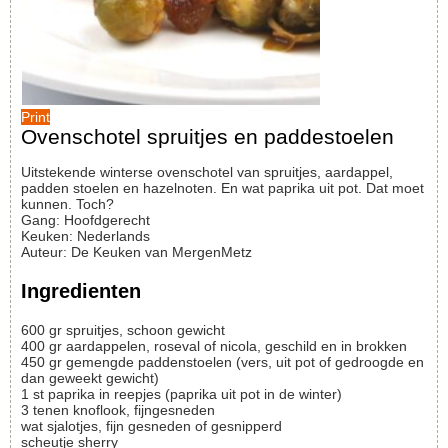
Print
Ovenschotel spruitjes en paddestoelen
Uitstekende winterse ovenschotel van spruitjes, aardappel,
padden stoelen en hazelnoten. En wat paprika uit pot. Dat moet
kunnen. Toch?
Gang:
Hoofdgerecht
Keuken:
Nederlands
Auteur
:
De Keuken van MergenMetz
Ingredienten
600
gr
spruitjes, schoon gewicht
400
gr
aardappelen, roseval of nicola, geschild en in brokken
450
gr
gemengde paddenstoelen (vers, uit pot of gedroogde en
dan geweekt gewicht)
1
st
paprika in reepjes (paprika uit pot in de winter)
3
tenen
knoflook, fijngesneden
wat
sjalotjes, fijn gesneden of gesnipperd
scheutje
sherry