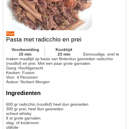
Print
Pasta met radicchio en prei
Voorbereiding
Kooktijd
15
min
23
min
Eenvoudige, snel te
maken maaltijd op basis van flinterdun gesneden radicchio
(roodlof) en prei. Met een paar grote garnalen.
Gang:
Hoofdgerecht
Keuken:
Fusion
Voor
:
4
Personen
Auteur
:
Norbert Mergen
Ingredienten
600
gr
radicchio (roodlof) heel dun gesneden
300
gr
prei, heel dun gesneden
scheut
whisky
8
st
grote garnalen
slag- of kookroom
olijfolie