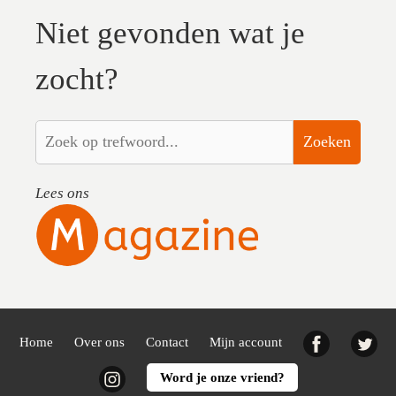
Niet gevonden wat je
zocht?
Zoeken
Lees ons
Facebook
Twi
Home
Over ons
Contact
Mijn account
Instagram
Word je onze vriend?