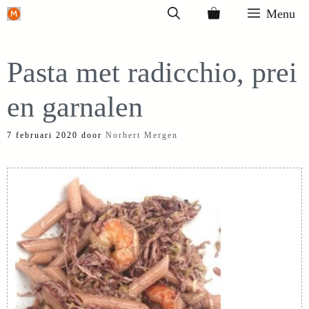
Ga
Menu
naar
de
Pasta met radicchio, prei
inhoud
en garnalen
7 februari 2020
door
Norbert Mergen