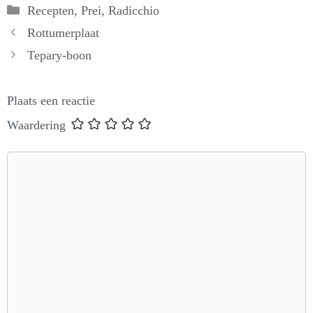
Categorieën
Recepten
,
Prei
,
Radicchio
Rottumerplaat
Tepary-boon
Plaats een reactie
Waardering
Reactie