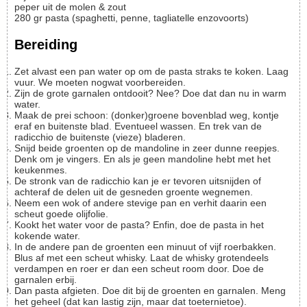
peper uit de molen & zout
280
gr
pasta (spaghetti, penne, tagliatelle enzovoorts)
Bereiding
Zet alvast een pan water op om de pasta straks te koken. Laag
vuur. We moeten nogwat voorbereiden.
Zijn de grote garnalen ontdooit? Nee? Doe dat dan nu in warm
water.
Maak de prei schoon: (donker)groene bovenblad weg, kontje
eraf en buitenste blad. Eventueel wassen. En trek van de
radicchio de buitenste (vieze) bladeren.
Snijd beide groenten op de mandoline in zeer dunne reepjes.
Denk om je vingers. En als je geen mandoline hebt met het
keukenmes.
De stronk van de radicchio kan je er tevoren uitsnijden of
achteraf de delen uit de gesneden groente wegnemen.
Neem een wok of andere stevige pan en verhit daarin een
scheut goede olijfolie.
Kookt het water voor de pasta? Enfin, doe de pasta in het
kokende water.
In de andere pan de groenten een minuut of vijf roerbakken.
Blus af met een scheut whisky. Laat de whisky grotendeels
verdampen en roer er dan een scheut room door. Doe de
garnalen erbij.
Dan pasta afgieten. Doe dit bij de groenten en garnalen. Meng
het geheel (dat kan lastig zijn, maar dat toeternietoe).